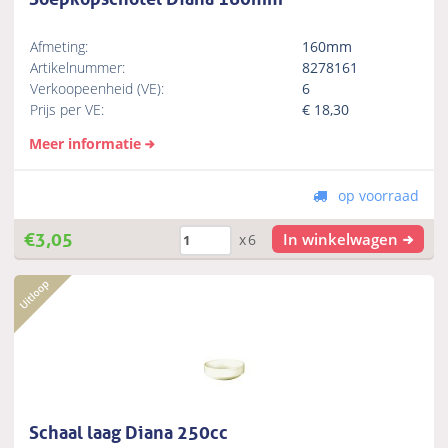
Afmeting:
160mm
Artikelnummer:
8278161
Verkoopeenheid (VE):
6
Prijs per VE:
€
18,30
Meer informatie
op voorraad
€
3,05
In winkelwagen
x6
Schaal laag Diana 250cc