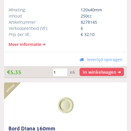
Afmeting:
120x40mm
Inhoud:
250cc
Artikelnummer:
8278145
Verkoopeenheid (VE):
6
Prijs per VE:
€
32,10
Meer informatie
levertijd opvragen
€
5,35
In winkelwagen
x6
Bord Diana 160mm