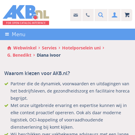
Sla
links
Search
info@akb.nl
030 69 50 814
Inlogg
over
Stel uw vraag
Direct
naar
Menu
de
inhoud
Webwinkel
Servies
Hotelporselein uni
Direct
G. Benedikt
Diana ivoor
naar
het
Waarom kiezen voor AKB.nl?
hoofdmenu
Partner die de dynamiek, voorwaarden en uitdagingen van
het bedrijfsleven, de gezondheidszorg en facilitaire horeca
begrijpt.
Met onze uitgebreide ervaring en expertise kunnen wij in
elke context proactief opereren. Ook als daar moderne
logistiek, OCI-koppeling of voorraadhoudende
dienstverlening bij komt kijken.
Wij beschikken over vakbekwame adviseurs met een lange