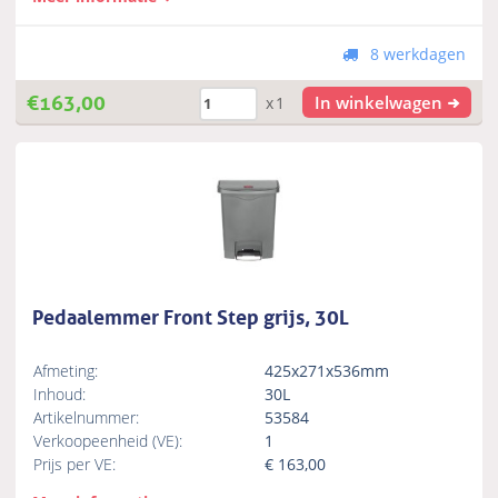
8 werkdagen
€
163,00
In winkelwagen
x1
Pedaalemmer Front Step grijs, 30L
Afmeting:
425x271x536mm
Inhoud:
30L
Artikelnummer:
53584
Verkoopeenheid (VE):
1
Prijs per VE:
€
163,00