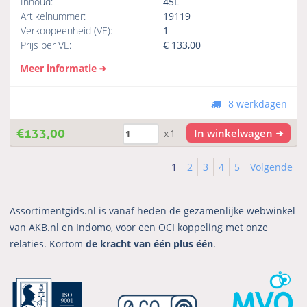
Inhoud:
45L
Artikelnummer:
19119
Verkoopeenheid (VE):
1
Prijs per VE:
€
133,00
Meer informatie
8 werkdagen
€
133,00
In winkelwagen
x1
1
2
3
4
5
Volgende
Assortimentgids.nl is vanaf heden de gezamenlijke webwinkel
van AKB.nl en Indomo, voor een OCI koppeling met onze
relaties. Kortom
de kracht van één plus één
.