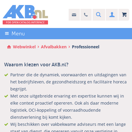
Sla
links
Search
info@akb.nl
030 69 50 814
Inlogg
over
Stel uw vraag
Direct
naar
Menu
de
inhoud
Webwinkel
Afvalbakken
Professioneel
Direct
naar
Waarom kiezen voor AKB.nl?
het
hoofdmenu
Partner die de dynamiek, voorwaarden en uitdagingen van
het bedrijfsleven, de gezondheidszorg en facilitaire horeca
begrijpt.
Met onze uitgebreide ervaring en expertise kunnen wij in
elke context proactief opereren. Ook als daar moderne
logistiek, OCI-koppeling of voorraadhoudende
dienstverlening bij komt kijken.
Wij beschikken over vakbekwame adviseurs met een lange
staat van dienst, die opereren vanuit onze vestiging in