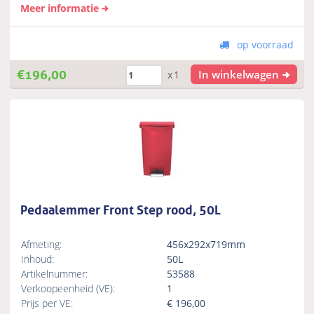
Meer informatie
op voorraad
€
196,00
In winkelwagen
x1
Pedaalemmer Front Step rood, 50L
Afmeting:
456x292x719mm
Inhoud:
50L
Artikelnummer:
53588
Verkoopeenheid (VE):
1
Prijs per VE:
€
196,00