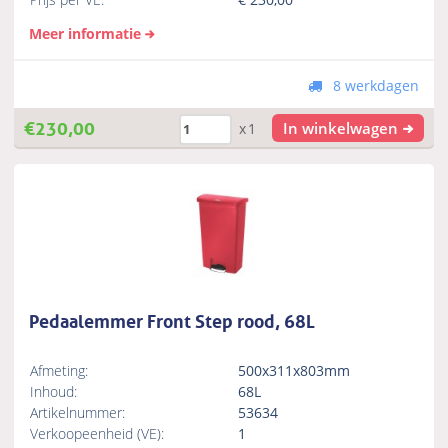
Meer informatie
8 werkdagen
€
230,00
In winkelwagen
x1
Pedaalemmer Front Step rood, 68L
Afmeting:
500x311x803mm
Inhoud:
68L
Artikelnummer:
53634
Verkoopeenheid (VE):
1