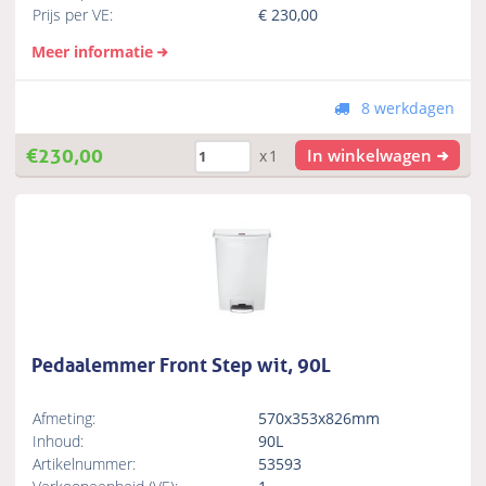
Prijs per VE:
€
230,00
Meer informatie
8 werkdagen
€
230,00
In winkelwagen
x1
Pedaalemmer Front Step wit, 90L
Afmeting:
570x353x826mm
Inhoud:
90L
Artikelnummer:
53593