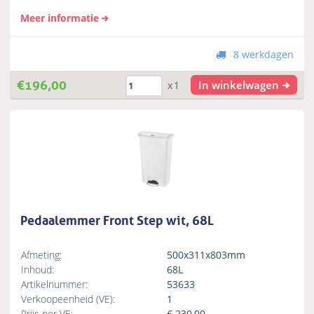
Meer informatie
8 werkdagen
€
196,00
In winkelwagen
x1
Pedaalemmer Front Step wit, 68L
Afmeting:
500x311x803mm
Inhoud:
68L
Artikelnummer:
53633
Verkoopeenheid (VE):
1
Prijs per VE:
€
230,00