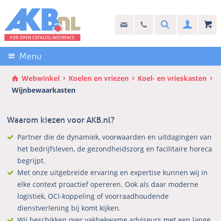
Sla
links
Search
info@akb.nl
030 69 50 814
Inlogg
over
Stel uw vraag
Direct
naar
Menu
de
inhoud
Webwinkel
Koelen en vriezen
Koel- en vrieskasten
Direct
Wijnbewaarkasten
naar
het
Waarom kiezen voor AKB.nl?
hoofdmenu
Partner die de dynamiek, voorwaarden en uitdagingen van
het bedrijfsleven, de gezondheidszorg en facilitaire horeca
begrijpt.
Met onze uitgebreide ervaring en expertise kunnen wij in
elke context proactief opereren. Ook als daar moderne
logistiek, OCI-koppeling of voorraadhoudende
dienstverlening bij komt kijken.
Wij beschikken over vakbekwame adviseurs met een lange