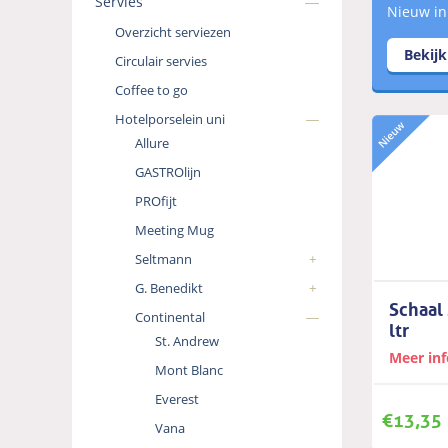
Servies
Nieuw in
Overzicht serviezen
Bekij
Circulair servies
Coffee to go
Hotelporselein uni
Allure
GASTROlijn
PROfijt
Meeting Mug
Seltmann
G. Benedikt
Schaal 
Continental
ltr
St. Andrew
Meer in
Mont Blanc
Everest
€
13,35
Vana