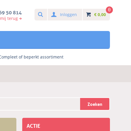
0
Search
69 50 814
Inloggen
€
0,00
 mij terug
Compleet of beperkt assortiment
Zoeken
ACTIE