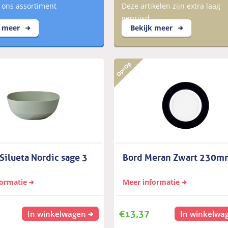
 ons assortiment
Deze artikelen zijn extra laag
geprijsd
k meer
Bekijk meer
Silueta Nordic sage 3
Bord Meran Zwart 230m
formatie
Meer informatie
€
13,37
In winkelwagen
In winkelwa