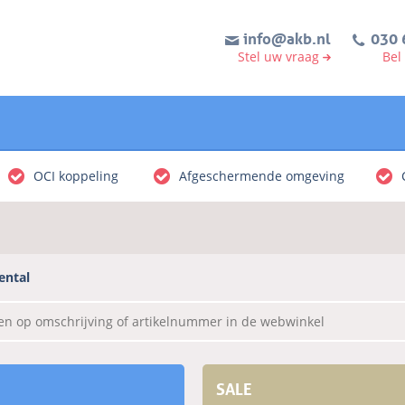
info@akb.nl
030 
Stel uw vraag
Bel
OCI koppeling
Afgeschermende omgeving
ental
SALE