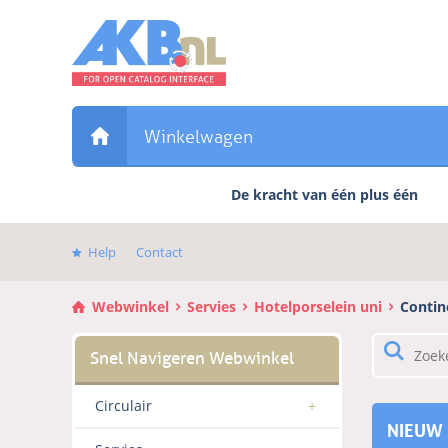
Sla
links
over
Direct
naar
de
Winkelwagen
inhoud
Direct
De kracht van één plus één
naar
het
hoofdmenu
Help
Contact
Webwinkel
Servies
Hotelporselein uni
Contin
Circulair
NIEUW