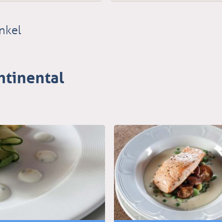
nkel
ntinental