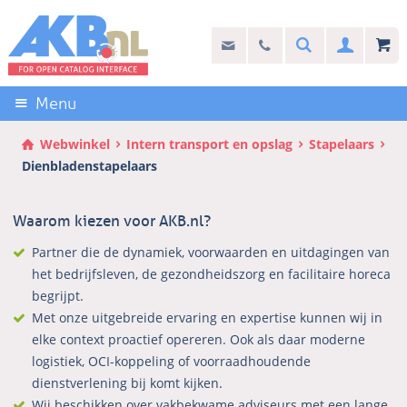
Sla
links
Search
info@akb.nl
030 69 50 814
Inlogg
over
Stel uw vraag
Direct
naar
Menu
de
inhoud
Webwinkel
Intern transport en opslag
Stapelaars
Direct
Dienbladenstapelaars
naar
het
Waarom kiezen voor AKB.nl?
hoofdmenu
Partner die de dynamiek, voorwaarden en uitdagingen van
het bedrijfsleven, de gezondheidszorg en facilitaire horeca
begrijpt.
Met onze uitgebreide ervaring en expertise kunnen wij in
elke context proactief opereren. Ook als daar moderne
logistiek, OCI-koppeling of voorraadhoudende
dienstverlening bij komt kijken.
Wij beschikken over vakbekwame adviseurs met een lange