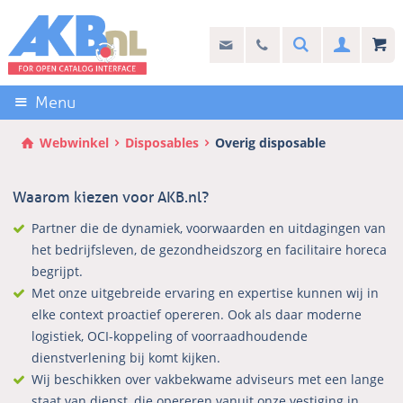
Sla
links
Search
info@akb.nl
030 69 50 814
Inlogg
over
Stel uw vraag
Direct
naar
Menu
de
inhoud
Webwinkel
Disposables
Overig disposable
Direct
naar
Waarom kiezen voor AKB.nl?
het
hoofdmenu
Partner die de dynamiek, voorwaarden en uitdagingen van
het bedrijfsleven, de gezondheidszorg en facilitaire horeca
begrijpt.
Met onze uitgebreide ervaring en expertise kunnen wij in
elke context proactief opereren. Ook als daar moderne
logistiek, OCI-koppeling of voorraadhoudende
dienstverlening bij komt kijken.
Wij beschikken over vakbekwame adviseurs met een lange
staat van dienst, die opereren vanuit onze vestiging in