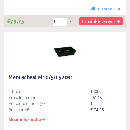
op voorraad
€
79,25
In winkelwagen
x1
Menuschaal M10/50 520st
Inhoud:
1400cc
Artikelnummer:
26145
Verkoopeenheid (VE):
1
Prijs per VE:
€
74,25
Meer informatie