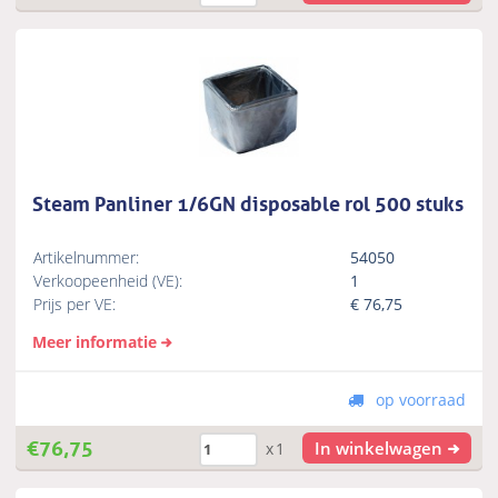
Steam Panliner 1/6GN disposable rol 500 stuks
Artikelnummer:
54050
Verkoopeenheid (VE):
1
Prijs per VE:
€
76,75
Meer informatie
op voorraad
€
76,75
In winkelwagen
x1