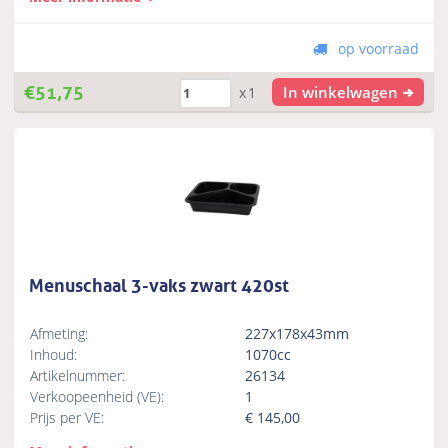
op voorraad
€
51,75
In winkelwagen
x1
Menuschaal 3-vaks zwart 420st
Afmeting:
227x178x43mm
Inhoud:
1070cc
Artikelnummer:
26134
Verkoopeenheid (VE):
1
Prijs per VE:
€
145,00