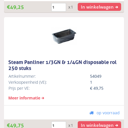
€
49,25
In winkelwagen
x1
Steam Panliner 1/3GN & 1/4GN disposable rol
250 stuks
Artikelnummer:
54049
Verkoopeenheid (VE):
1
Prijs per VE:
€
49,75
Meer informatie
op voorraad
€
49,75
In winkelwagen
x1