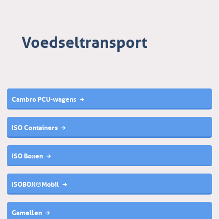
Voedseltransport
Cambro PCU-wagens
ISO Containers
ISO Boxen
ISOBOX®Mobil
Gamellen