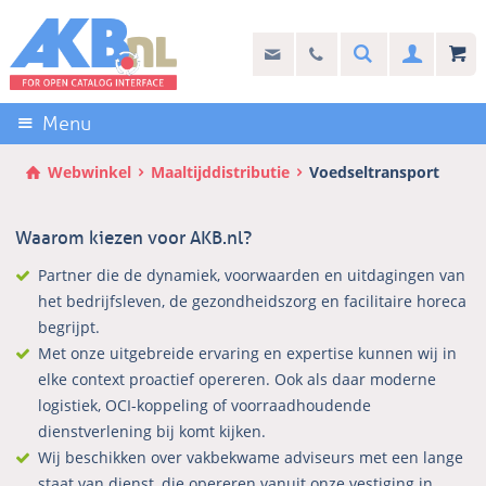
Sla
links
Search
info@akb.nl
030 69 50 814
Inlogg
over
Stel uw vraag
Direct
naar
Menu
de
inhoud
Webwinkel
Maaltijddistributie
Voedseltransport
Direct
naar
Waarom kiezen voor AKB.nl?
het
hoofdmenu
Partner die de dynamiek, voorwaarden en uitdagingen van
het bedrijfsleven, de gezondheidszorg en facilitaire horeca
begrijpt.
Met onze uitgebreide ervaring en expertise kunnen wij in
elke context proactief opereren. Ook als daar moderne
logistiek, OCI-koppeling of voorraadhoudende
dienstverlening bij komt kijken.
Wij beschikken over vakbekwame adviseurs met een lange
staat van dienst, die opereren vanuit onze vestiging in