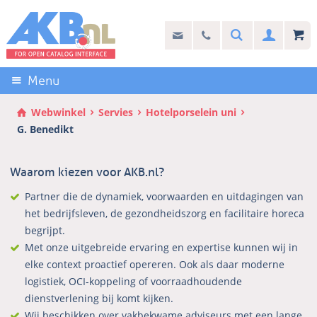
Sla
links
Search
info@akb.nl
030 69 50 814
Inlogg
over
Stel uw vraag
Direct
naar
Menu
de
inhoud
Webwinkel
Servies
Hotelporselein uni
Direct
G. Benedikt
naar
het
Waarom kiezen voor AKB.nl?
hoofdmenu
Partner die de dynamiek, voorwaarden en uitdagingen van
het bedrijfsleven, de gezondheidszorg en facilitaire horeca
begrijpt.
Met onze uitgebreide ervaring en expertise kunnen wij in
elke context proactief opereren. Ook als daar moderne
logistiek, OCI-koppeling of voorraadhoudende
dienstverlening bij komt kijken.
Wij beschikken over vakbekwame adviseurs met een lange