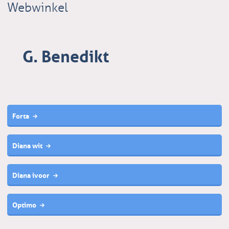
Webwinkel
G. Benedikt
Forta
Diana wit
Diana ivoor
Optimo