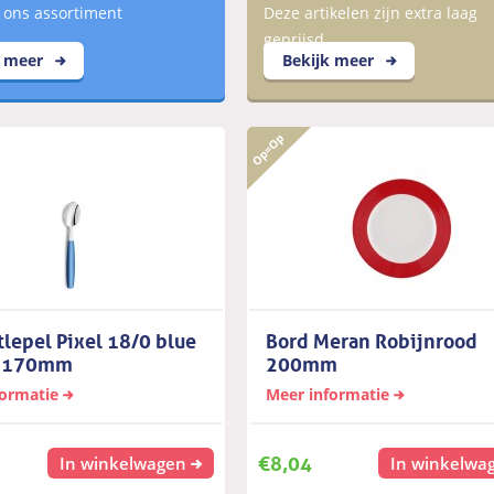
 ons assortiment
Deze artikelen zijn extra laag
geprijsd
k meer
Bekijk meer
tlepel Pixel 18/0 blue
Bord Meran Robijnrood
n 170mm
200mm
formatie
Meer informatie
€
8,04
In winkelwagen
In winkelwa