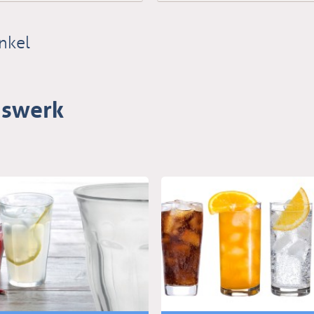
nkel
aswerk