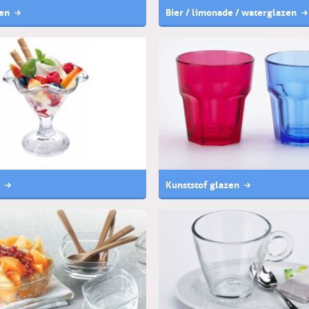
en
Bier / limonade / waterglazen
Kunststof glazen