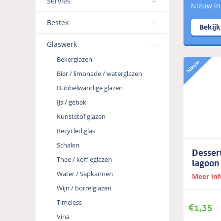
Servies
Nieuw in
Bestek
Bekij
Glaswerk
Bekerglazen
Bier / limonade / waterglazen
Dubbelwandige glazen
IJs / gebak
Kunststof glazen
Recycled glas
Schalen
Desser
Thee / koffieglazen
lagoo
Water / Sapkannen
Meer in
Wijn / borrelglazen
Timeless
€
1,35
Vina