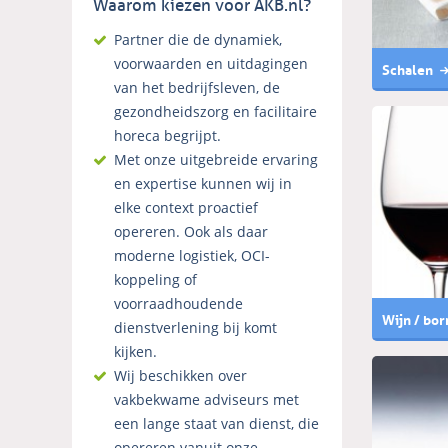
Waarom kiezen voor AKB.nl?
Partner die de dynamiek,
voorwaarden en uitdagingen
Schalen
van het bedrijfsleven, de
gezondheidszorg en facilitaire
horeca begrijpt.
Met onze uitgebreide ervaring
en expertise kunnen wij in
elke context proactief
opereren. Ook als daar
moderne logistiek, OCI-
koppeling of
voorraadhoudende
Wijn / bor
dienstverlening bij komt
kijken.
Wij beschikken over
vakbekwame adviseurs met
een lange staat van dienst, die
opereren vanuit onze