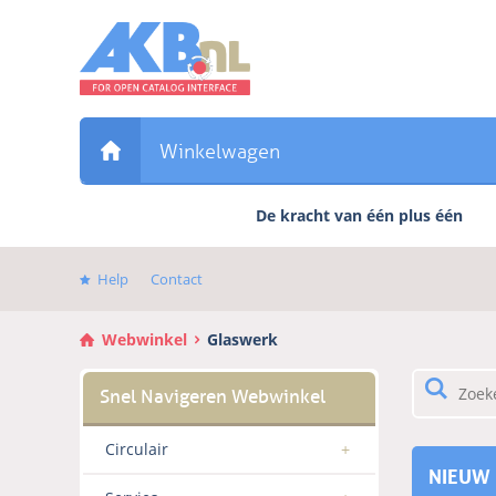
Sla
links
over
Direct
naar
de
Winkelwagen
inhoud
Direct
De kracht van één plus één
naar
het
hoofdmenu
Help
Contact
Webwinkel
Glaswerk
Circulair
NIEUW