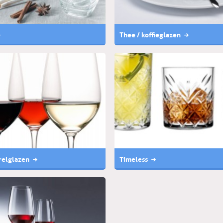
Thee / koffieglazen
relglazen
Timeless