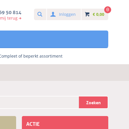
0
Search
69 50 814
Inloggen
€
0,00
 mij terug
Compleet of beperkt assortiment
Zoeken
ACTIE