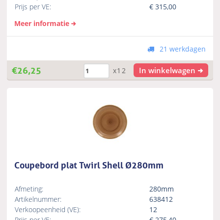
Prijs per VE:
€
315,00
Meer informatie
21 werkdagen
€
26,25
In winkelwagen
x12
Coupebord plat Twirl Shell Ø280mm
Afmeting:
280mm
Artikelnummer:
638412
Verkoopeenheid (VE):
12
Prijs per VE:
€
275,40