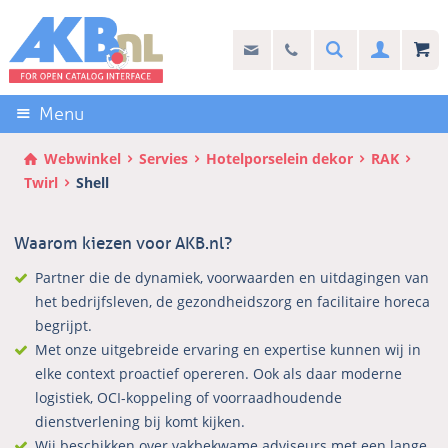
Sla
links
Search
info@akb.nl
030 69 50 814
Inlogg
over
Stel uw vraag
Direct
naar
Menu
de
inhoud
Webwinkel
Servies
Hotelporselein dekor
RAK
Direct
Twirl
Shell
naar
het
Waarom kiezen voor AKB.nl?
hoofdmenu
Partner die de dynamiek, voorwaarden en uitdagingen van
het bedrijfsleven, de gezondheidszorg en facilitaire horeca
begrijpt.
Met onze uitgebreide ervaring en expertise kunnen wij in
elke context proactief opereren. Ook als daar moderne
logistiek, OCI-koppeling of voorraadhoudende
dienstverlening bij komt kijken.
Wij beschikken over vakbekwame adviseurs met een lange