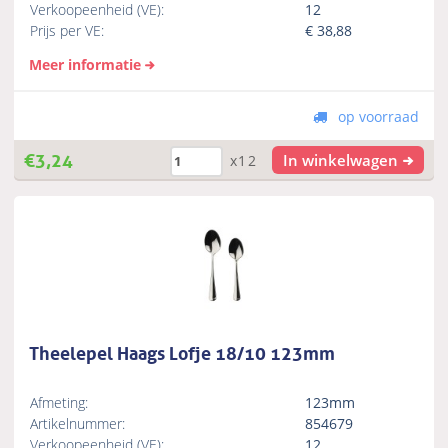
Verkoopeenheid (VE):
12
Prijs per VE:
€
38,88
Meer informatie
op voorraad
€
3,24
In winkelwagen
x12
Theelepel Haags Lofje 18/10 123mm
Afmeting:
123mm
Artikelnummer:
854679
Verkoopeenheid (VE):
12