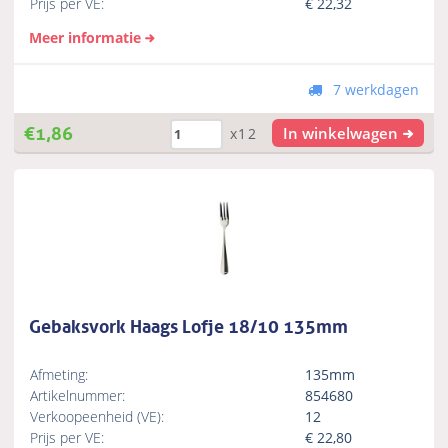
Prijs per VE:
€
22,32
Meer informatie
7 werkdagen
€
1,86
In winkelwagen
x12
Gebaksvork Haags Lofje 18/10 135mm
Afmeting:
135mm
Artikelnummer:
854680
Verkoopeenheid (VE):
12
Prijs per VE:
€
22,80