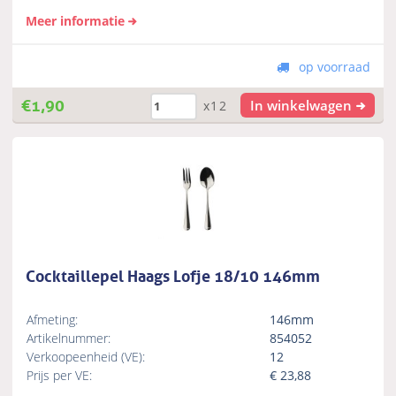
Meer informatie
op voorraad
€
1,90
In winkelwagen
x12
Cocktaillepel Haags Lofje 18/10 146mm
Afmeting:
146mm
Artikelnummer:
854052
Verkoopeenheid (VE):
12
Prijs per VE:
€
23,88