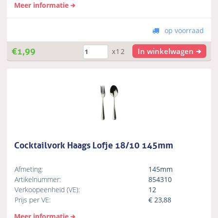
Meer informatie
op voorraad
€
1,99
In winkelwagen
x12
Cocktailvork Haags Lofje 18/10 145mm
Afmeting:
145mm
Artikelnummer:
854310
Verkoopeenheid (VE):
12
Prijs per VE:
€
23,88
Meer informatie