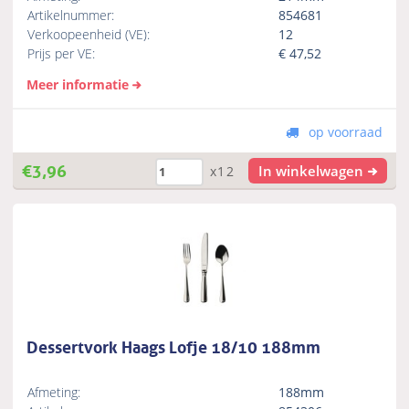
Artikelnummer:
854681
Verkoopeenheid (VE):
12
Prijs per VE:
€
47,52
Meer informatie
op voorraad
€
3,96
In winkelwagen
x12
Dessertvork Haags Lofje 18/10 188mm
Afmeting:
188mm