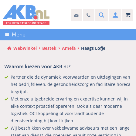
Sla
links
Search
info@akb.nl
030 69 50 814
Inlogg
over
Stel uw vraag
Direct
naar
Menu
de
inhoud
Webwinkel
Bestek
Amefa
Haags Lofje
Direct
naar
Waarom kiezen voor AKB.nl?
het
hoofdmenu
Partner die de dynamiek, voorwaarden en uitdagingen van
het bedrijfsleven, de gezondheidszorg en facilitaire horeca
begrijpt.
Met onze uitgebreide ervaring en expertise kunnen wij in
elke context proactief opereren. Ook als daar moderne
logistiek, OCI-koppeling of voorraadhoudende
dienstverlening bij komt kijken.
Wij beschikken over vakbekwame adviseurs met een lange
staat van dienst, die opereren vanuit onze vestiging in