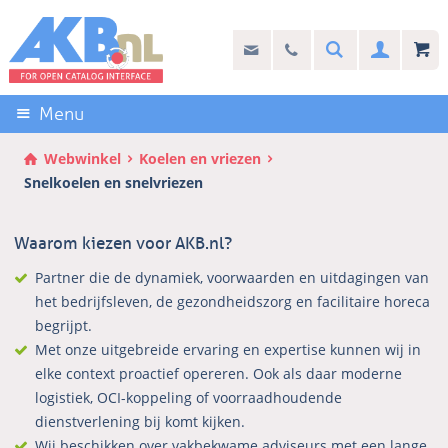
Sla
links
Search
info@akb.nl
030 69 50 814
Inlogg
over
Stel uw vraag
Direct
naar
Menu
de
inhoud
Webwinkel
Koelen en vriezen
Direct
Snelkoelen en snelvriezen
naar
het
Waarom kiezen voor AKB.nl?
hoofdmenu
Partner die de dynamiek, voorwaarden en uitdagingen van
het bedrijfsleven, de gezondheidszorg en facilitaire horeca
begrijpt.
Met onze uitgebreide ervaring en expertise kunnen wij in
elke context proactief opereren. Ook als daar moderne
logistiek, OCI-koppeling of voorraadhoudende
dienstverlening bij komt kijken.
Wij beschikken over vakbekwame adviseurs met een lange