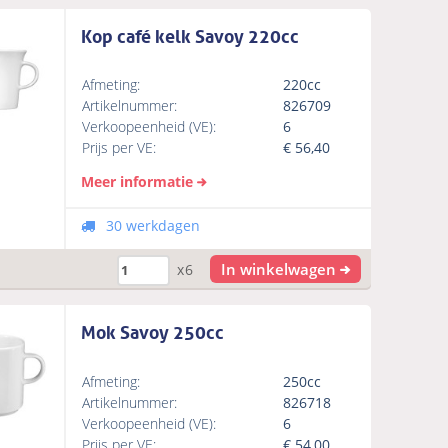
Kop café kelk Savoy 220cc
Afmeting:
220cc
Artikelnummer:
826709
Verkoopeenheid (VE):
6
Prijs per VE:
€
56,40
Meer informatie
30 werkdagen
In winkelwagen
x6
Mok Savoy 250cc
Afmeting:
250cc
Artikelnummer:
826718
Verkoopeenheid (VE):
6
Prijs per VE:
€
54,00