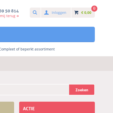
0
Search
69 50 814
Inloggen
€
0,00
 mij terug
Compleet of beperkt assortiment
Zoeken
ACTIE