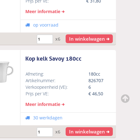
Prijs per VE:
€
31,80
Meer informatie
op voorraad
In winkelwagen
x6
Kop kelk Savoy 180cc
Afmeting:
180cc
Artikelnummer:
826707
Verkoopeenheid (VE):
6
Prijs per VE:
€
46,50
Meer informatie
30 werkdagen
In winkelwagen
x6