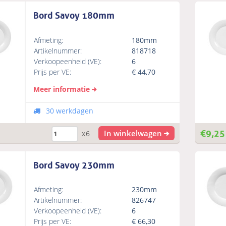
Bord Savoy 180mm
Afmeting:
180mm
Artikelnummer:
818718
Verkoopeenheid (VE):
6
Prijs per VE:
€
44,70
Meer informatie
30 werkdagen
€
9,25
In winkelwagen
x6
Bord Savoy 230mm
Afmeting:
230mm
Artikelnummer:
826747
Verkoopeenheid (VE):
6
Prijs per VE:
€
66,30