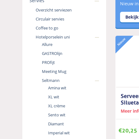
Servies
Nieuw in
Overzicht serviezen
Bekij
Circulair servies
Coffee to go
Hotelporselein uni
Allure
GASTROlijn
PROfijt
Meeting Mug
Seltmann
Amina wit
Servee
XL wit
Silueta
XL crème
Meer in
Sento wit
Diamant
€
20,25
Imperial wit