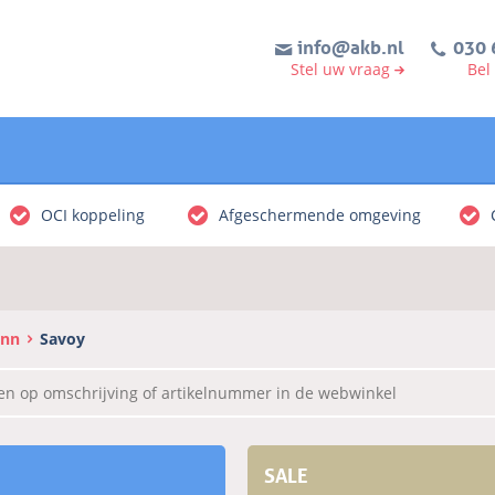
info@akb.nl
030 
Stel uw vraag
Bel
OCI koppeling
Afgeschermende omgeving
ann
Savoy
SALE