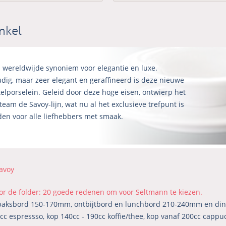
nkel
- wereldwijde synoniem voor elegantie en luxe.
dig, maar zeer elegant en geraffineerd is deze nieuwe
otelporselein. Geleid door deze hoge eisen, ontwierp het
team de Savoy-lijn, wat nu al het exclusieve trefpunt is
en voor alle liefhebbers met smaak.
avoy
oor de folder: 20 goede redenen om voor Seltmann te kiezen.
baksbord 150-170mm, ontbijtbord en lunchbord 210-240mm en di
cc espressso, kop 140cc - 190cc koffie/thee, kop vanaf 200cc cappu