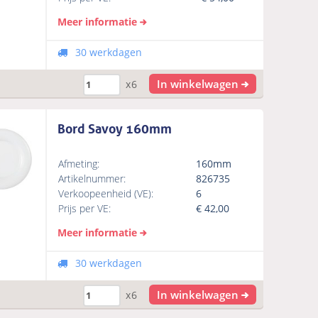
Meer informatie
30 werkdagen
In winkelwagen
x6
Bord Savoy 160mm
Afmeting:
160mm
Artikelnummer:
826735
Verkoopeenheid (VE):
6
Prijs per VE:
€
42,00
Meer informatie
30 werkdagen
In winkelwagen
x6