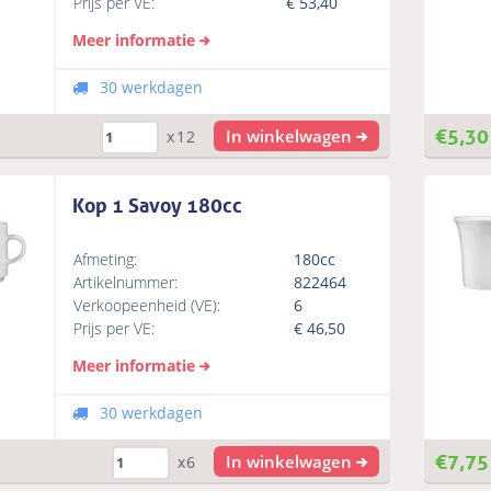
Prijs per VE:
€
53,40
Meer informatie
30 werkdagen
€
5,30
In winkelwagen
x12
Kop 1 Savoy 180cc
Afmeting:
180cc
Artikelnummer:
822464
Verkoopeenheid (VE):
6
Prijs per VE:
€
46,50
Meer informatie
30 werkdagen
€
7,75
In winkelwagen
x6