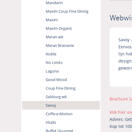
Mandarin
Maxim Coup Fine Dining
Webwi
Maxim
Maxim Organic
Meran wit
Savoy 
Meran Brasserie
Eenvou
lijn h
Noble
design
No Limits
geword
Laguna
Good Mood
Coup Fine Dining
Salzburg wit
Brochure S
Savoy
Klik hier v
Coffe-e-Motion
Advies: Ge
Vitalis
Kop tot 100
Buffet Gourmet