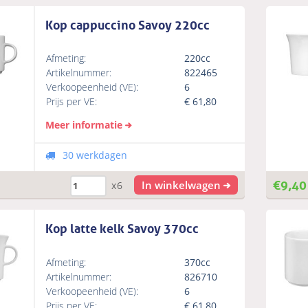
Kop cappuccino Savoy 220cc
Afmeting:
220cc
Artikelnummer:
822465
Verkoopeenheid (VE):
6
Prijs per VE:
€
61,80
Meer informatie
30 werkdagen
€
9,40
In winkelwagen
x6
Kop latte kelk Savoy 370cc
Afmeting:
370cc
Artikelnummer:
826710
Verkoopeenheid (VE):
6
Prijs per VE:
€
61,80