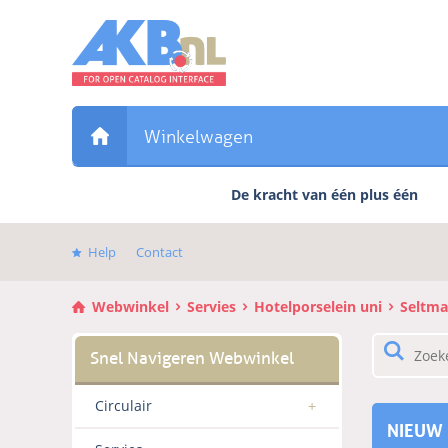
Sla
links
over
Direct
naar
de
Winkelwagen
inhoud
Direct
De kracht van één plus één
naar
het
hoofdmenu
Help
Contact
Webwinkel
Servies
Hotelporselein uni
Seltm
Circulair
NIEUW