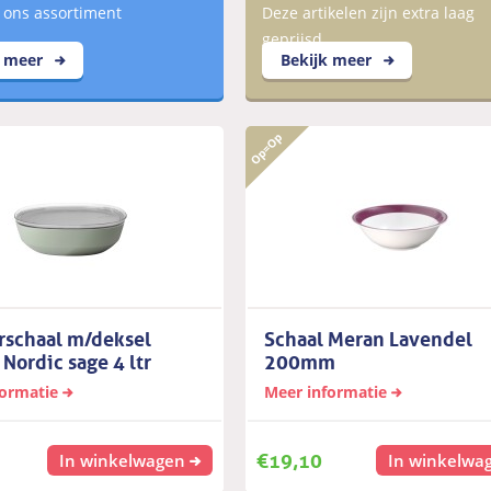
 ons assortiment
Deze artikelen zijn extra laag
geprijsd
k meer
Bekijk meer
rschaal m/deksel
Schaal Meran Lavendel
 Nordic sage 4 ltr
200mm
formatie
Meer informatie
€
19,10
In winkelwagen
In winkelwa