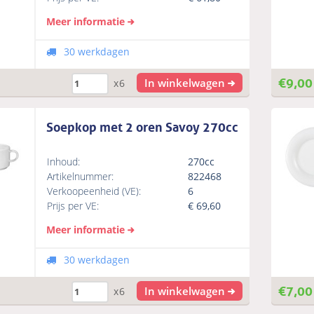
Meer informatie
30 werkdagen
€
9,00
In winkelwagen
x6
Soepkop met 2 oren Savoy 270cc
Inhoud:
270cc
Artikelnummer:
822468
Verkoopeenheid (VE):
6
Prijs per VE:
€
69,60
Meer informatie
30 werkdagen
€
7,00
In winkelwagen
x6