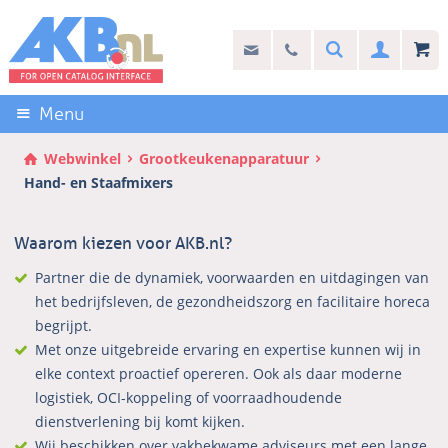
Sla
links
Search
info@akb.nl
030 69 50 814
Inlogg
over
Stel uw vraag
Direct
naar
Menu
de
inhoud
Webwinkel
Grootkeukenapparatuur
Direct
Hand- en Staafmixers
naar
het
Waarom kiezen voor AKB.nl?
hoofdmenu
Partner die de dynamiek, voorwaarden en uitdagingen van
het bedrijfsleven, de gezondheidszorg en facilitaire horeca
begrijpt.
Met onze uitgebreide ervaring en expertise kunnen wij in
elke context proactief opereren. Ook als daar moderne
logistiek, OCI-koppeling of voorraadhoudende
dienstverlening bij komt kijken.
Wij beschikken over vakbekwame adviseurs met een lange