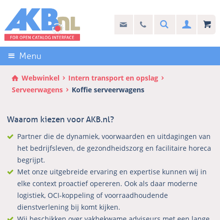
Sla
links
Search
info@akb.nl
030 69 50 814
Inlogg
over
Stel uw vraag
Direct
naar
Menu
de
inhoud
Webwinkel
Intern transport en opslag
Direct
Serveerwagens
Koffie serveerwagens
naar
het
Waarom kiezen voor AKB.nl?
hoofdmenu
Partner die de dynamiek, voorwaarden en uitdagingen van
het bedrijfsleven, de gezondheidszorg en facilitaire horeca
begrijpt.
Met onze uitgebreide ervaring en expertise kunnen wij in
elke context proactief opereren. Ook als daar moderne
logistiek, OCI-koppeling of voorraadhoudende
dienstverlening bij komt kijken.
Wij beschikken over vakbekwame adviseurs met een lange