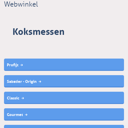
Webwinkel
Koksmessen
Profijt
Sabatier - Origin
Classic
Gourmet