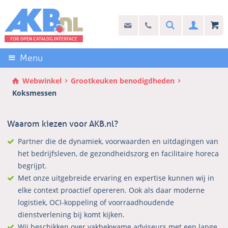
Sla
links
Search
info@akb.nl
030 69 50 814
Inlogg
over
Stel uw vraag
Direct
naar
Menu
de
inhoud
Webwinkel
Grootkeuken benodigdheden
Direct
Koksmessen
naar
het
Waarom kiezen voor AKB.nl?
hoofdmenu
Partner die de dynamiek, voorwaarden en uitdagingen van
het bedrijfsleven, de gezondheidszorg en facilitaire horeca
begrijpt.
Met onze uitgebreide ervaring en expertise kunnen wij in
elke context proactief opereren. Ook als daar moderne
logistiek, OCI-koppeling of voorraadhoudende
dienstverlening bij komt kijken.
Wij beschikken over vakbekwame adviseurs met een lange