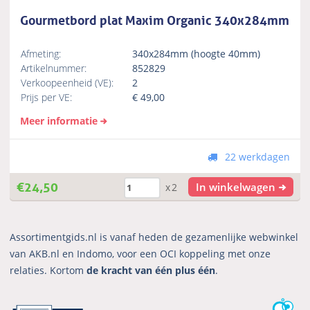
Gourmetbord plat Maxim Organic 340x284mm
Afmeting:
340x284mm (hoogte 40mm)
Artikelnummer:
852829
Verkoopeenheid (VE):
2
Prijs per VE:
€
49,00
Meer informatie
22 werkdagen
€
24,50
In winkelwagen
x2
Assortimentgids.nl is vanaf heden de gezamenlijke webwinkel
van AKB.nl en Indomo, voor een OCI koppeling met onze
relaties. Kortom
de kracht van één plus één
.