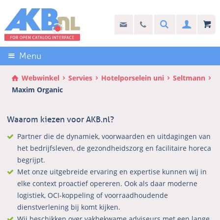
Sla
links
Search
info@akb.nl
030 69 50 814
Inlogg
over
Stel uw vraag
Direct
naar
Menu
de
inhoud
Webwinkel
Servies
Hotelporselein uni
Seltmann
Direct
Maxim Organic
naar
het
Waarom kiezen voor AKB.nl?
hoofdmenu
Partner die de dynamiek, voorwaarden en uitdagingen van
het bedrijfsleven, de gezondheidszorg en facilitaire horeca
begrijpt.
Met onze uitgebreide ervaring en expertise kunnen wij in
elke context proactief opereren. Ook als daar moderne
logistiek, OCI-koppeling of voorraadhoudende
dienstverlening bij komt kijken.
Wij beschikken over vakbekwame adviseurs met een lange