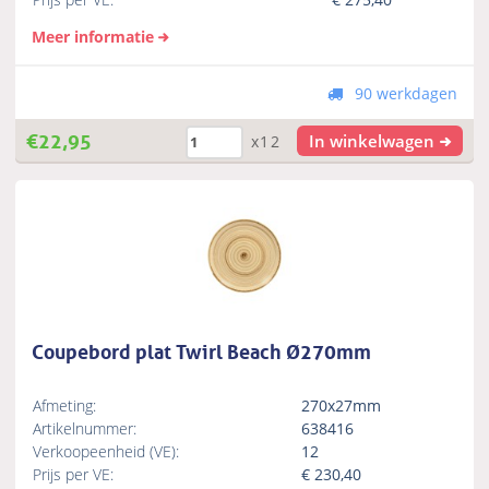
Meer informatie
90 werkdagen
€
22,95
In winkelwagen
x12
Coupebord plat Twirl Beach Ø270mm
Afmeting:
270x27mm
Artikelnummer:
638416
Verkoopeenheid (VE):
12
Prijs per VE:
€
230,40