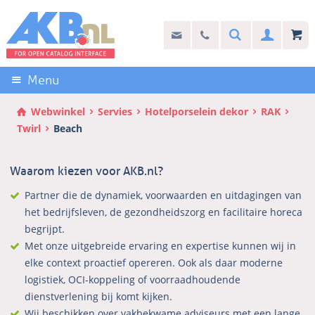
Sla
links
Search
info@akb.nl
030 69 50 814
Inlogg
over
Stel uw vraag
Direct
naar
Menu
de
inhoud
Webwinkel
Servies
Hotelporselein dekor
RAK
Direct
Twirl
Beach
naar
het
Waarom kiezen voor AKB.nl?
hoofdmenu
Partner die de dynamiek, voorwaarden en uitdagingen van
het bedrijfsleven, de gezondheidszorg en facilitaire horeca
begrijpt.
Met onze uitgebreide ervaring en expertise kunnen wij in
elke context proactief opereren. Ook als daar moderne
logistiek, OCI-koppeling of voorraadhoudende
dienstverlening bij komt kijken.
Wij beschikken over vakbekwame adviseurs met een lange