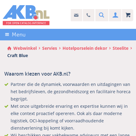
Sla
links
Search
info@akb.nl
030 69 50 814
Inlogg
over
Stel uw vraag
Direct
naar
Menu
de
inhoud
Webwinkel
Servies
Hotelporselein dekor
Steelite
Direct
Craft Blue
naar
het
Waarom kiezen voor AKB.nl?
hoofdmenu
Partner die de dynamiek, voorwaarden en uitdagingen van
het bedrijfsleven, de gezondheidszorg en facilitaire horeca
begrijpt.
Met onze uitgebreide ervaring en expertise kunnen wij in
elke context proactief opereren. Ook als daar moderne
logistiek, OCI-koppeling of voorraadhoudende
dienstverlening bij komt kijken.
Wij beschikken over vakbekwame adviseurs met een lange