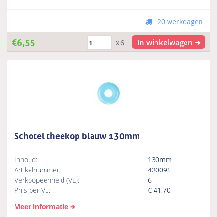
20 werkdagen
€
6,55
In winkelwagen
x6
Schotel theekop blauw 130mm
Inhoud:
130mm
Artikelnummer:
420095
Verkoopeenheid (VE):
6
Prijs per VE:
€
41,70
Meer informatie