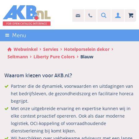
Sla
links
Search
info@akb.nl
030 69 50 814
Inlogg
over
Stel uw vraag
Direct
naar
Menu
de
inhoud
Webwinkel
Servies
Hotelporselein dekor
Direct
Seltmann
Liberty Pure Colors
Blauw
naar
het
Waarom kiezen voor AKB.nl?
hoofdmenu
Partner die de dynamiek, voorwaarden en uitdagingen van
het bedrijfsleven, de gezondheidszorg en facilitaire horeca
begrijpt.
Met onze uitgebreide ervaring en expertise kunnen wij in
elke context proactief opereren. Ook als daar moderne
logistiek, OCI-koppeling of voorraadhoudende
dienstverlening bij komt kijken.
Wij beschikken over vakbekwame adviseurs met een lange