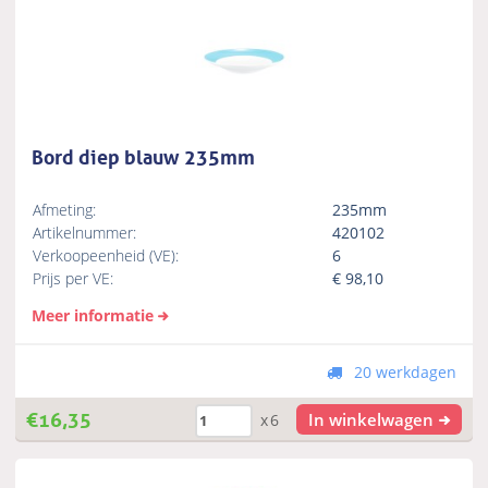
Bord diep blauw 235mm
Afmeting:
235mm
Artikelnummer:
420102
Verkoopeenheid (VE):
6
Prijs per VE:
€
98,10
Meer informatie
20 werkdagen
€
16,35
In winkelwagen
x6