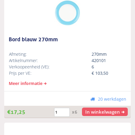
Bord blauw 270mm
Afmeting:
270mm
Artikelnummer:
420101
Verkoopeenheid (VE):
6
Prijs per VE:
€
103,50
Meer informatie
20 werkdagen
€
17,25
In winkelwagen
x6