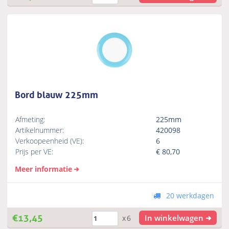
Bord blauw 225mm
Afmeting:
225mm
Artikelnummer:
420098
Verkoopeenheid (VE):
6
Prijs per VE:
€
80,70
Meer informatie
20 werkdagen
€
13,45
In winkelwagen
x6