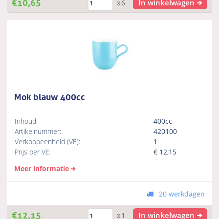
€
10,65
In winkelwagen
x6
Mok blauw 400cc
Inhoud:
400cc
Artikelnummer:
420100
Verkoopeenheid (VE):
1
Prijs per VE:
€
12,15
Meer informatie
20 werkdagen
€
12,15
In winkelwagen
x1