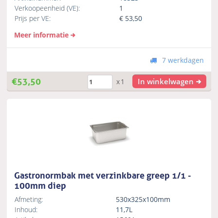
Verkoopeenheid (VE):
1
Prijs per VE:
€
53,50
Meer informatie
7 werkdagen
€
53,50
In winkelwagen
x1
Gastronormbak met verzinkbare greep 1/1 -
100mm diep
Afmeting:
530x325x100mm
Inhoud:
11,7L