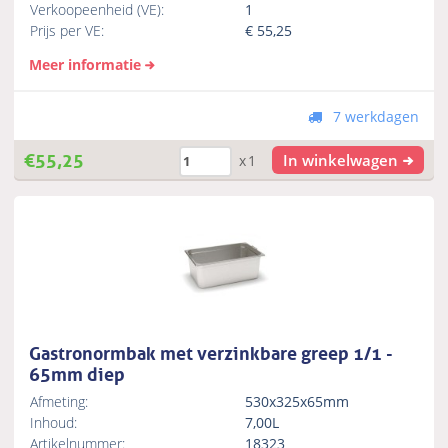
Verkoopeenheid (VE):
1
Prijs per VE:
€
55,25
Meer informatie
7 werkdagen
€
55,25
In winkelwagen
x1
Gastronormbak met verzinkbare greep 1/1 -
65mm diep
Afmeting:
530x325x65mm
Inhoud:
7,00L
Artikelnummer:
18323