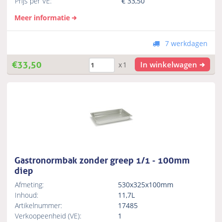
Prijs per VE:
€
33,50
Meer informatie
7 werkdagen
€
33,50
In winkelwagen
x1
Gastronormbak zonder greep 1/1 - 100mm
diep
Afmeting:
530x325x100mm
Inhoud:
11,7L
Artikelnummer:
17485
Verkoopeenheid (VE):
1