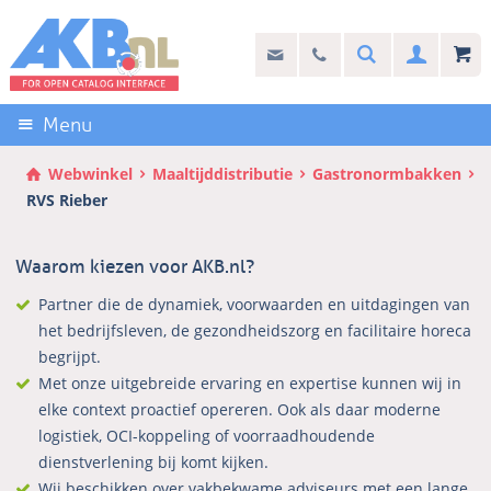
Sla
links
Search
info@akb.nl
030 69 50 814
Inlogg
over
Stel uw vraag
Direct
naar
Menu
de
inhoud
Webwinkel
Maaltijddistributie
Gastronormbakken
Direct
RVS Rieber
naar
het
Waarom kiezen voor AKB.nl?
hoofdmenu
Partner die de dynamiek, voorwaarden en uitdagingen van
het bedrijfsleven, de gezondheidszorg en facilitaire horeca
begrijpt.
Met onze uitgebreide ervaring en expertise kunnen wij in
elke context proactief opereren. Ook als daar moderne
logistiek, OCI-koppeling of voorraadhoudende
dienstverlening bij komt kijken.
Wij beschikken over vakbekwame adviseurs met een lange