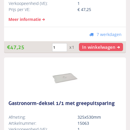
Verkoopeenheid (VE):
1
Prijs per VE:
€
47,25
Meer informatie
7 werkdagen
€
47,25
In winkelwagen
x1
Gastronorm-deksel 1/1 met greepuitsparing
Afmeting:
325x530mm
Artikelnummer:
15063
Verkoopeenheid (VE):
1