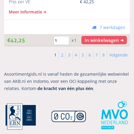
Prijs per VE:
€
42,25
Meer informatie
7 werkdagen
€
42,25
In winkelwagen
x1
1
2
3
4
5
6
7
8
Volgende
Assortimentgids.nl is vanaf heden de gezamenlijke webwinkel
van AKB.nl en Indomo, voor een OCI koppeling met onze
relaties. Kortom
de kracht van één plus één
.