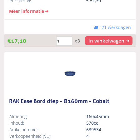
Prijs per VE:
€
51,30
Meer informatie
21 werkdagen
€
17,10
In winkelwagen
x3
RAK Ease Bord diep - Ø160mm - Cobalt
Afmeting:
160x45mm
Inhoud:
570cc
Artikelnummer:
639534
Verkoopeenheid (VE):
4