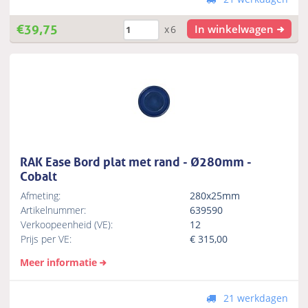
€
39,75
In winkelwagen
x6
RAK Ease Bord plat met rand - Ø280mm -
Cobalt
Afmeting:
280x25mm
Artikelnummer:
639590
Verkoopeenheid (VE):
12
Prijs per VE:
€
315,00
Meer informatie
21 werkdagen