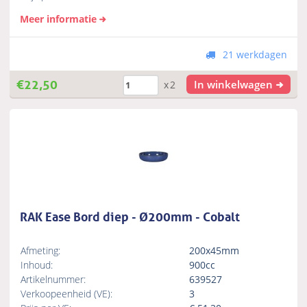
Meer informatie
21 werkdagen
€
22,50
In winkelwagen
x2
RAK Ease Bord diep - Ø200mm - Cobalt
Afmeting:
200x45mm
Inhoud:
900cc
Artikelnummer:
639527
Verkoopeenheid (VE):
3