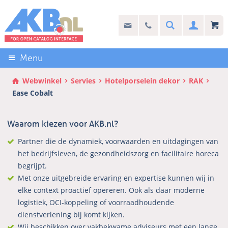
Sla
links
Search
info@akb.nl
030 69 50 814
Inlogg
over
Stel uw vraag
Direct
naar
Menu
de
inhoud
Webwinkel
Servies
Hotelporselein dekor
RAK
Direct
Ease Cobalt
naar
het
Waarom kiezen voor AKB.nl?
hoofdmenu
Partner die de dynamiek, voorwaarden en uitdagingen van
het bedrijfsleven, de gezondheidszorg en facilitaire horeca
begrijpt.
Met onze uitgebreide ervaring en expertise kunnen wij in
elke context proactief opereren. Ook als daar moderne
logistiek, OCI-koppeling of voorraadhoudende
dienstverlening bij komt kijken.
Wij beschikken over vakbekwame adviseurs met een lange