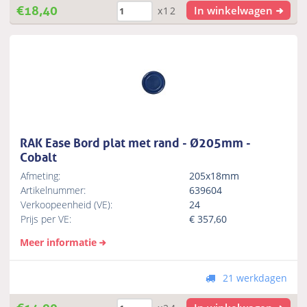
€
18,40
In winkelwagen
x12
RAK Ease Bord plat met rand - Ø205mm -
Cobalt
Afmeting:
205x18mm
Artikelnummer:
639604
Verkoopeenheid (VE):
24
Prijs per VE:
€
357,60
Meer informatie
21 werkdagen
€
14,90