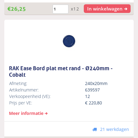
€
26,25
In winkelwagen
x12
RAK Ease Bord plat met rand - Ø240mm -
Cobalt
Afmeting:
240x20mm
Artikelnummer:
639597
Verkoopeenheid (VE):
12
Prijs per VE:
€
220,80
Meer informatie
21 werkdagen