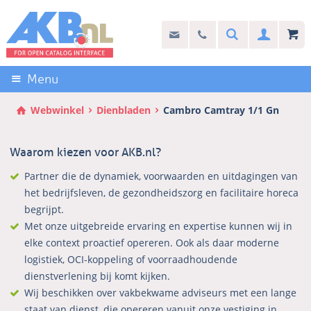
Sla
links
Search
info@akb.nl
030 69 50 814
Inlogg
over
Stel uw vraag
Direct
naar
Menu
de
inhoud
Webwinkel
Dienbladen
Cambro Camtray 1/1 Gn
Direct
naar
Waarom kiezen voor AKB.nl?
het
hoofdmenu
Partner die de dynamiek, voorwaarden en uitdagingen van
het bedrijfsleven, de gezondheidszorg en facilitaire horeca
begrijpt.
Met onze uitgebreide ervaring en expertise kunnen wij in
elke context proactief opereren. Ook als daar moderne
logistiek, OCI-koppeling of voorraadhoudende
dienstverlening bij komt kijken.
Wij beschikken over vakbekwame adviseurs met een lange
staat van dienst, die opereren vanuit onze vestiging in