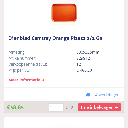
Dienblad Camtray Orange Pizazz 1/1 Gn
Afmeting:
530x325mm
Artikelnummer:
829912
Verkoopeenheid (VE):
12
Prijs per VE:
€
466,20
Meer informatie
14 werkdagen
€
38,85
In winkelwagen
x12