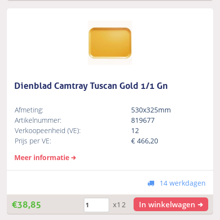
Dienblad Camtray Tuscan Gold 1/1 Gn
Afmeting:
530x325mm
Artikelnummer:
819677
Verkoopeenheid (VE):
12
Prijs per VE:
€
466,20
Meer informatie
14 werkdagen
€
38,85
In winkelwagen
x12