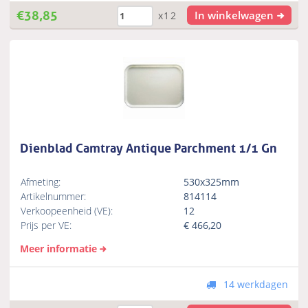
€
38,85
In winkelwagen
x12
Dienblad Camtray Antique Parchment 1/1 Gn
Afmeting:
530x325mm
Artikelnummer:
814114
Verkoopeenheid (VE):
12
Prijs per VE:
€
466,20
Meer informatie
14 werkdagen