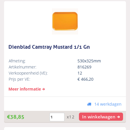
Dienblad Camtray Mustard 1/1 Gn
Afmeting:
530x325mm
Artikelnummer:
816269
Verkoopeenheid (VE):
12
Prijs per VE:
€
466,20
Meer informatie
14 werkdagen
€
38,85
In winkelwagen
x12