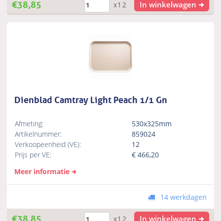
€
38,85
In winkelwagen
x12
Dienblad Camtray Light Peach 1/1 Gn
Afmeting:
530x325mm
Artikelnummer:
859024
Verkoopeenheid (VE):
12
Prijs per VE:
€
466,20
Meer informatie
14 werkdagen
€
38,85
In winkelwagen
x12