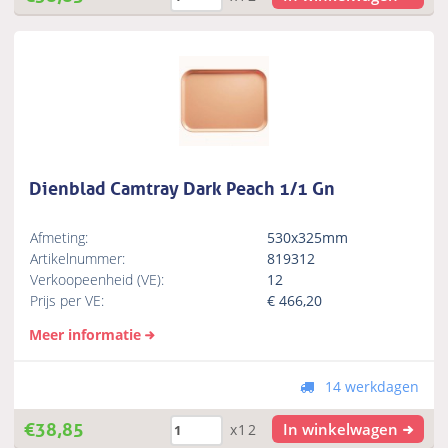
Dienblad Camtray Dark Peach 1/1 Gn
Afmeting:
530x325mm
Artikelnummer:
819312
Verkoopeenheid (VE):
12
Prijs per VE:
€
466,20
Meer informatie
14 werkdagen
€
38,85
In winkelwagen
x12