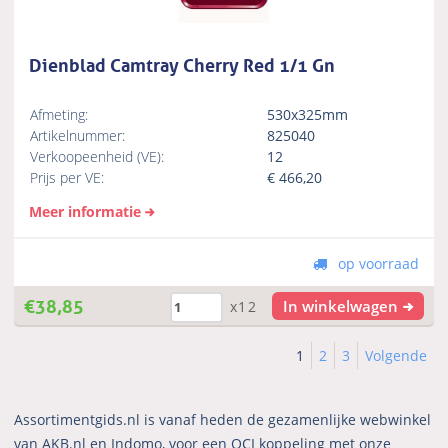
Dienblad Camtray Cherry Red 1/1 Gn
Afmeting:
530x325mm
Artikelnummer:
825040
Verkoopeenheid (VE):
12
Prijs per VE:
€
466,20
Meer informatie
op voorraad
€
38,85
In winkelwagen
x12
1
2
3
Volgende
Assortimentgids.nl is vanaf heden de gezamenlijke webwinkel
van AKB.nl en Indomo, voor een OCI koppeling met onze