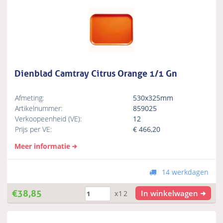
Dienblad Camtray Citrus Orange 1/1 Gn
Afmeting:
530x325mm
Artikelnummer:
859025
Verkoopeenheid (VE):
12
Prijs per VE:
€
466,20
Meer informatie
14 werkdagen
€
38,85
In winkelwagen
x12