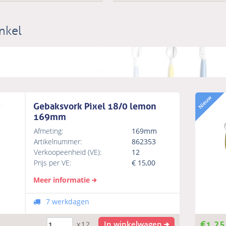
nkel
Gebaksvork Pixel 18/0 lemon
169mm
Afmeting:
169mm
Artikelnummer:
862353
Verkoopeenheid (VE):
12
Prijs per VE:
€
15,00
Meer informatie
7 werkdagen
€
1,25
In winkelwagen
x12