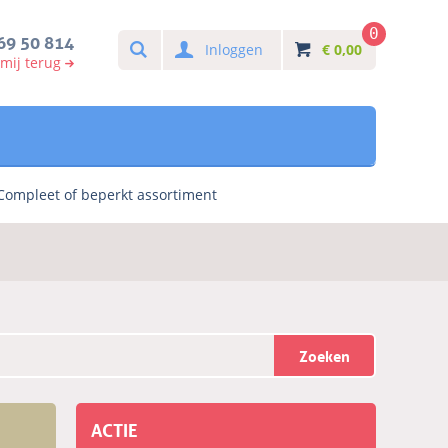
0
Search
69 50 814
Inloggen
€
0,00
 mij terug
Compleet of beperkt assortiment
Zoeken
ACTIE