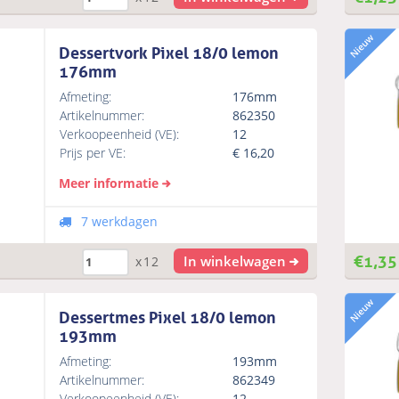
Dessertvork Pixel 18/0 lemon
176mm
Afmeting:
176mm
Artikelnummer:
862350
Verkoopeenheid (VE):
12
Prijs per VE:
€
16,20
Meer informatie
7 werkdagen
€
1,35
In winkelwagen
x12
Dessertmes Pixel 18/0 lemon
193mm
Afmeting:
193mm
Artikelnummer:
862349
Verkoopeenheid (VE):
12