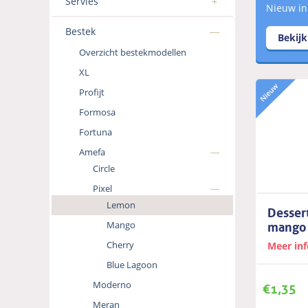
Servies
Nieuw in
Bestek
Bekij
Overzicht bestekmodellen
XL
Profijt
Formosa
Fortuna
Amefa
Circle
Pixel
Lemon
Desser
mango
Mango
Cherry
Meer in
Blue Lagoon
€
1,35
Moderno
Meran