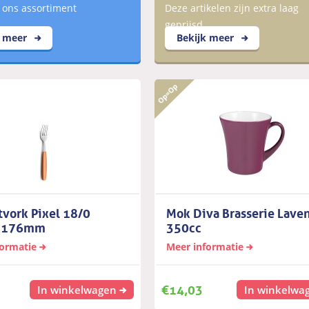
 ons assortiment
Deze artikelen zijn extra laag
geprijsd
k meer
Bekijk meer
tvork Pixel 18/0
Mok Diva Brasserie Lave
 176mm
350cc
formatie
Meer informatie
€
14,03
In winkelwagen
In winkelwa