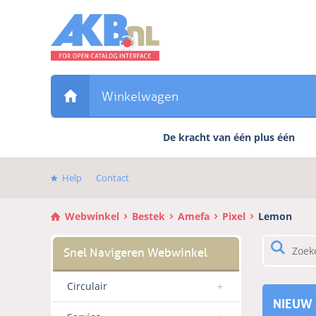
Sla
links
over
Direct
naar
de
Winkelwagen
inhoud
Direct
De kracht van één plus één
naar
het
hoofdmenu
Help
Contact
Webwinkel
Bestek
Amefa
Pixel
Lemon
Circulair
NIEUW