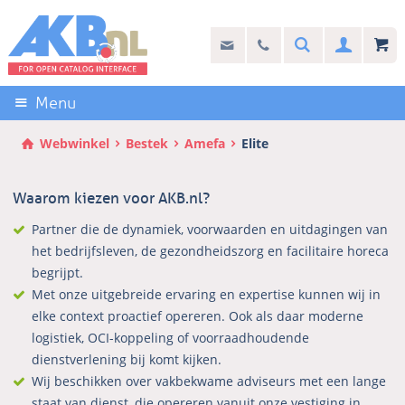
Sla
links
Search
info@akb.nl
030 69 50 814
Inlogg
over
Stel uw vraag
Direct
naar
Menu
de
inhoud
Webwinkel
Bestek
Amefa
Elite
Direct
naar
Waarom kiezen voor AKB.nl?
het
hoofdmenu
Partner die de dynamiek, voorwaarden en uitdagingen van
het bedrijfsleven, de gezondheidszorg en facilitaire horeca
begrijpt.
Met onze uitgebreide ervaring en expertise kunnen wij in
elke context proactief opereren. Ook als daar moderne
logistiek, OCI-koppeling of voorraadhoudende
dienstverlening bij komt kijken.
Wij beschikken over vakbekwame adviseurs met een lange
staat van dienst, die opereren vanuit onze vestiging in