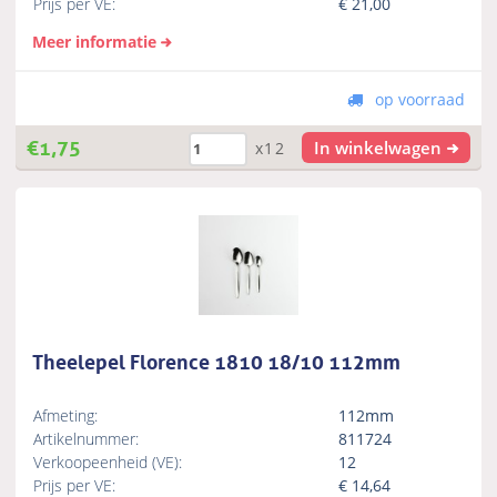
Prijs per VE:
€
21,00
Meer informatie
op voorraad
€
1,75
In winkelwagen
x12
Theelepel Florence 1810 18/10 112mm
Afmeting:
112mm
Artikelnummer:
811724
Verkoopeenheid (VE):
12
Prijs per VE:
€
14,64