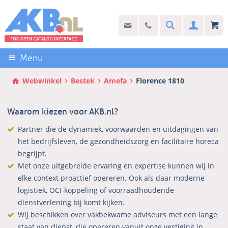
Sla
links
Search
info@akb.nl
030 69 50 814
Inlogg
over
Stel uw vraag
Direct
naar
Menu
de
inhoud
Webwinkel
Bestek
Amefa
Florence 1810
Direct
naar
Waarom kiezen voor AKB.nl?
het
hoofdmenu
Partner die de dynamiek, voorwaarden en uitdagingen van
het bedrijfsleven, de gezondheidszorg en facilitaire horeca
begrijpt.
Met onze uitgebreide ervaring en expertise kunnen wij in
elke context proactief opereren. Ook als daar moderne
logistiek, OCI-koppeling of voorraadhoudende
dienstverlening bij komt kijken.
Wij beschikken over vakbekwame adviseurs met een lange
staat van dienst, die opereren vanuit onze vestiging in