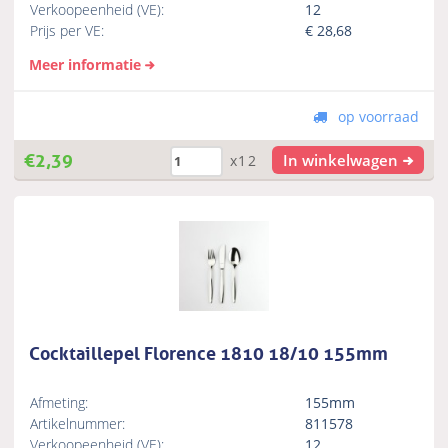
Verkoopeenheid (VE):
12
Prijs per VE:
€
28,68
Meer informatie
op voorraad
€
2,39
In winkelwagen
x12
Cocktaillepel Florence 1810 18/10 155mm
Afmeting:
155mm
Artikelnummer:
811578
Verkoopeenheid (VE):
12