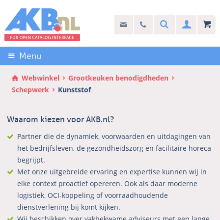
Sla
links
Search
info@akb.nl
030 69 50 814
Inlogg
over
Stel uw vraag
Direct
naar
Menu
de
inhoud
Webwinkel
Grootkeuken benodigdheden
Direct
Schepwerk
Kunststof
naar
het
Waarom kiezen voor AKB.nl?
hoofdmenu
Partner die de dynamiek, voorwaarden en uitdagingen van
het bedrijfsleven, de gezondheidszorg en facilitaire horeca
begrijpt.
Met onze uitgebreide ervaring en expertise kunnen wij in
elke context proactief opereren. Ook als daar moderne
logistiek, OCI-koppeling of voorraadhoudende
dienstverlening bij komt kijken.
Wij beschikken over vakbekwame adviseurs met een lange