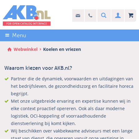
Sla
links
Search
info@akb.nl
030 69 50 814
Inlogg
over
Stel uw vraag
Direct
naar
Menu
de
inhoud
Webwinkel
Koelen en vriezen
Direct
naar
Waarom kiezen voor AKB.nl?
het
hoofdmenu
Partner die de dynamiek, voorwaarden en uitdagingen van
het bedrijfsleven, de gezondheidszorg en facilitaire horeca
begrijpt.
Met onze uitgebreide ervaring en expertise kunnen wij in
elke context proactief opereren. Ook als daar moderne
logistiek, OCI-koppeling of voorraadhoudende
dienstverlening bij komt kijken.
Wij beschikken over vakbekwame adviseurs met een lange
staat van dienst, die opereren vanuit onze vestiging in