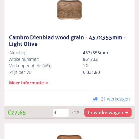
Cambro Dienblad wood grain - 457x355mm -
Light Olive
Afmeting:
457x355mm
Artikelnummer:
861732
Verkoopeenheid (VE):
12
Prijs per VE:
€
331,80
Meer informatie
21 werkdagen
€
27,65
In winkelwagen
x12