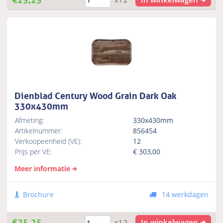
Dienblad Century Wood Grain Dark Oak
330x430mm
Afmeting:
330x430mm
Artikelnummer:
856454
Verkoopeenheid (VE):
12
Prijs per VE:
€
303,00
Meer informatie
Brochure
14 werkdagen
€
25,25
In winkelwagen
x12