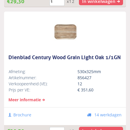
€
29,30
In winkelwagen
x12
Dienblad Century Wood Grain Light Oak 1/1GN
Afmeting:
530x325mm
Artikelnummer:
856427
Verkoopeenheid (VE):
12
Prijs per VE:
€
351,60
Meer informatie
Brochure
14 werkdagen