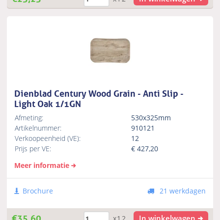
Dienblad Century Wood Grain - Anti Slip -
Light Oak 1/1GN
Afmeting:
530x325mm
Artikelnummer:
910121
Verkoopeenheid (VE):
12
Prijs per VE:
€
427,20
Meer informatie
Brochure
21 werkdagen
€
35,60
In winkelwagen
x12