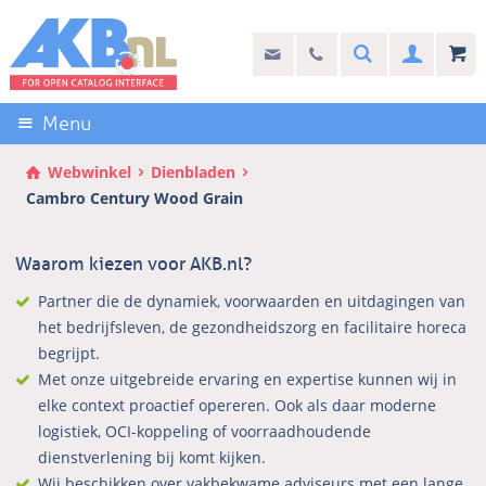
Sla
links
Search
info@akb.nl
030 69 50 814
Inlogg
over
Stel uw vraag
Direct
naar
Menu
de
inhoud
Webwinkel
Dienbladen
Direct
Cambro Century Wood Grain
naar
het
Waarom kiezen voor AKB.nl?
hoofdmenu
Partner die de dynamiek, voorwaarden en uitdagingen van
het bedrijfsleven, de gezondheidszorg en facilitaire horeca
begrijpt.
Met onze uitgebreide ervaring en expertise kunnen wij in
elke context proactief opereren. Ook als daar moderne
logistiek, OCI-koppeling of voorraadhoudende
dienstverlening bij komt kijken.
Wij beschikken over vakbekwame adviseurs met een lange