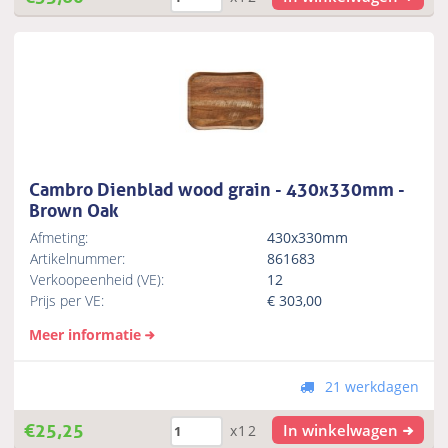
Cambro Dienblad wood grain - 430x330mm -
Brown Oak
Afmeting:
430x330mm
Artikelnummer:
861683
Verkoopeenheid (VE):
12
Prijs per VE:
€
303,00
Meer informatie
21 werkdagen
€
25,25
In winkelwagen
x12