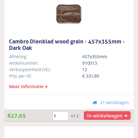
Cambro Dienblad wood grain - 457x355mm -
Dark Oak
Afmeting:
457x355mm
Artikelnummer:
910013
Verkoopeenheid (VE):
12
Prijs per VE:
€
331,80
Meer informatie
21 werkdagen
€
27,65
In winkelwagen
x12