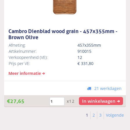
Cambro Dienblad wood grain - 457x355mm -
Brown Olive
Afmeting:
457x355mm
Artikelnummer:
910015
Verkoopeenheid (VE):
12
Prijs per VE:
€
331,80
Meer informatie
21 werkdagen
€
27,65
In winkelwagen
x12
1
2
3
Volgende