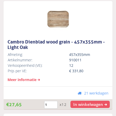
Cambro Dienblad wood grain - 457x355mm -
Light Oak
Afmeting:
457x355mm
Artikelnummer:
910011
Verkoopeenheid (VE):
12
Prijs per VE:
€
331,80
Meer informatie
21 werkdagen
€
27,65
In winkelwagen
x12