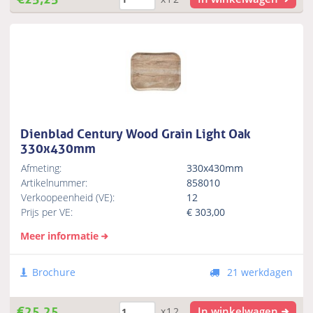
Dienblad Century Wood Grain Light Oak
330x430mm
Afmeting:
330x430mm
Artikelnummer:
858010
Verkoopeenheid (VE):
12
Prijs per VE:
€
303,00
Meer informatie
Brochure
21 werkdagen
€
25,25
In winkelwagen
x12