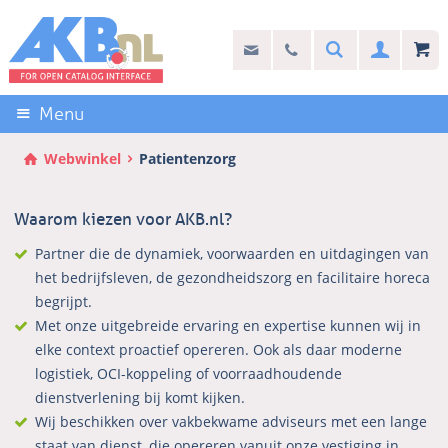
Sla
links
Search
info@akb.nl
030 69 50 814
Inlogg
over
Stel uw vraag
Direct
naar
Menu
de
inhoud
Webwinkel
Patientenzorg
Direct
naar
Waarom kiezen voor AKB.nl?
het
hoofdmenu
Partner die de dynamiek, voorwaarden en uitdagingen van
het bedrijfsleven, de gezondheidszorg en facilitaire horeca
begrijpt.
Met onze uitgebreide ervaring en expertise kunnen wij in
elke context proactief opereren. Ook als daar moderne
logistiek, OCI-koppeling of voorraadhoudende
dienstverlening bij komt kijken.
Wij beschikken over vakbekwame adviseurs met een lange
staat van dienst, die opereren vanuit onze vestiging in