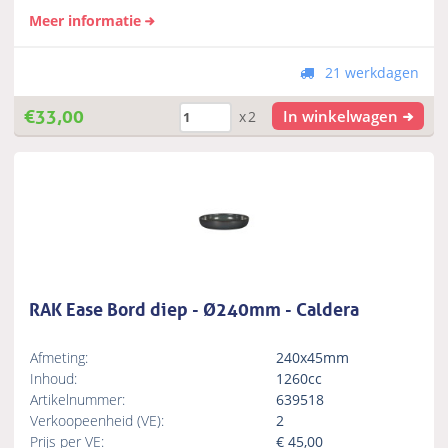
Meer informatie
21 werkdagen
€
33,00
In winkelwagen
x2
RAK Ease Bord diep - Ø240mm - Caldera
Afmeting:
240x45mm
Inhoud:
1260cc
Artikelnummer:
639518
Verkoopeenheid (VE):
2
Prijs per VE:
€
45,00