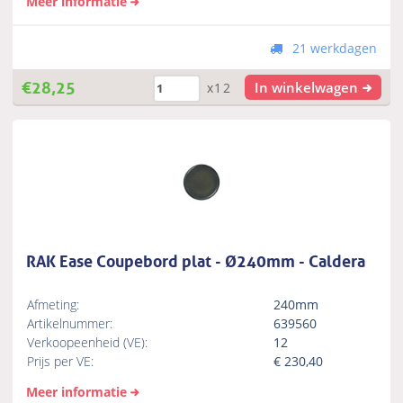
Meer informatie
21 werkdagen
€
28,25
In winkelwagen
x12
RAK Ease Coupebord plat - Ø240mm - Caldera
Afmeting:
240mm
Artikelnummer:
639560
Verkoopeenheid (VE):
12
Prijs per VE:
€
230,40
Meer informatie