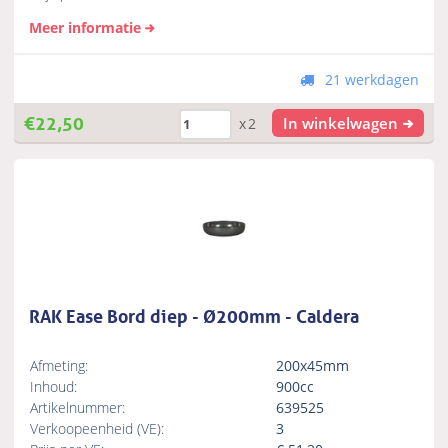
Meer informatie
21 werkdagen
€
22,50
In winkelwagen
x2
RAK Ease Bord diep - Ø200mm - Caldera
Afmeting:
200x45mm
Inhoud:
900cc
Artikelnummer:
639525
Verkoopeenheid (VE):
3