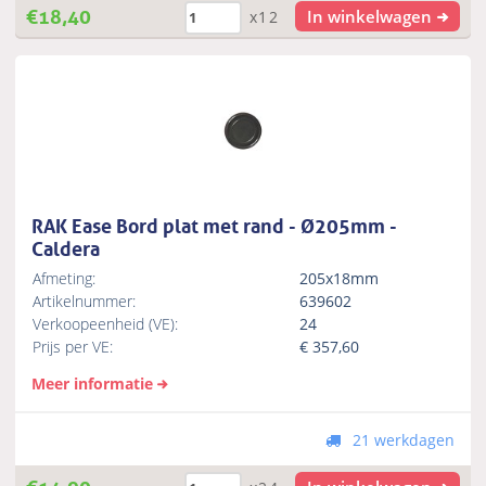
€
18,40
In winkelwagen
x12
RAK Ease Bord plat met rand - Ø205mm -
Caldera
Afmeting:
205x18mm
Artikelnummer:
639602
Verkoopeenheid (VE):
24
Prijs per VE:
€
357,60
Meer informatie
21 werkdagen
€
14,90