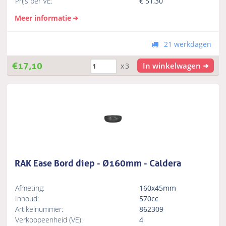
Prijs per VE:
€
51,30
Meer informatie
21 werkdagen
€
17,10
In winkelwagen
x3
RAK Ease Bord diep - Ø160mm - Caldera
Afmeting:
160x45mm
Inhoud:
570cc
Artikelnummer:
862309
Verkoopeenheid (VE):
4