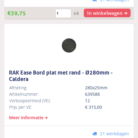
€
39,75
In winkelwagen
x6
RAK Ease Bord plat met rand - Ø280mm -
Caldera
Afmeting:
280x25mm
Artikelnummer:
639588
Verkoopeenheid (VE):
12
Prijs per VE:
€
315,00
Meer informatie
21 werkdagen