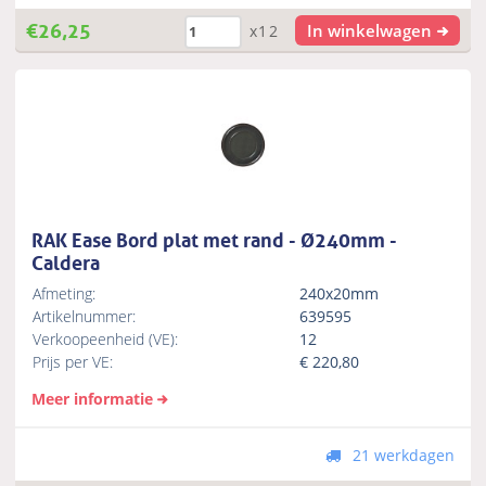
€
26,25
In winkelwagen
x12
RAK Ease Bord plat met rand - Ø240mm -
Caldera
Afmeting:
240x20mm
Artikelnummer:
639595
Verkoopeenheid (VE):
12
Prijs per VE:
€
220,80
Meer informatie
21 werkdagen