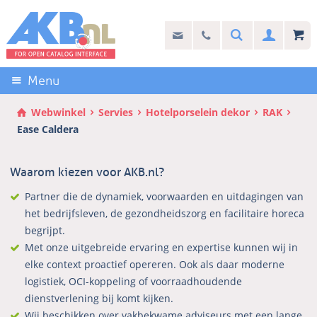
Sla
links
Search
info@akb.nl
030 69 50 814
Inlogg
over
Stel uw vraag
Direct
naar
Menu
de
inhoud
Webwinkel
Servies
Hotelporselein dekor
RAK
Direct
Ease Caldera
naar
het
Waarom kiezen voor AKB.nl?
hoofdmenu
Partner die de dynamiek, voorwaarden en uitdagingen van
het bedrijfsleven, de gezondheidszorg en facilitaire horeca
begrijpt.
Met onze uitgebreide ervaring en expertise kunnen wij in
elke context proactief opereren. Ook als daar moderne
logistiek, OCI-koppeling of voorraadhoudende
dienstverlening bij komt kijken.
Wij beschikken over vakbekwame adviseurs met een lange