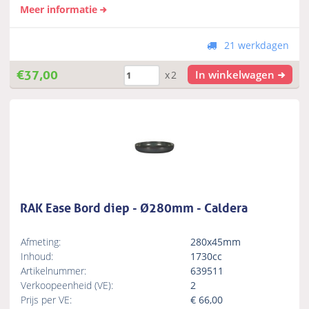
Meer informatie
21 werkdagen
€
37,00
In winkelwagen
x2
RAK Ease Bord diep - Ø280mm - Caldera
Afmeting:
280x45mm
Inhoud:
1730cc
Artikelnummer:
639511
Verkoopeenheid (VE):
2
Prijs per VE:
€
66,00