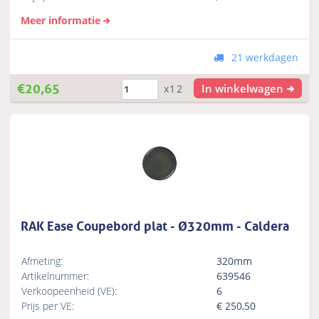
Meer informatie
21 werkdagen
€
20,65
In winkelwagen
x12
RAK Ease Coupebord plat - Ø320mm - Caldera
Afmeting:
320mm
Artikelnummer:
639546
Verkoopeenheid (VE):
6
Prijs per VE:
€
250,50