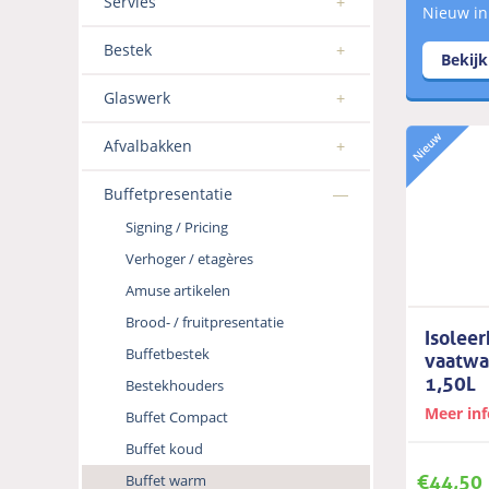
Servies
Nieuw in
Bestek
Bekij
Glaswerk
Afvalbakken
Buffetpresentatie
Signing / Pricing
Verhoger / etagères
Amuse artikelen
Brood- / fruitpresentatie
Isolee
vaatwa
Buffetbestek
1,50L
Bestekhouders
Meer in
Buffet Compact
Buffet koud
€
44,50
Buffet warm