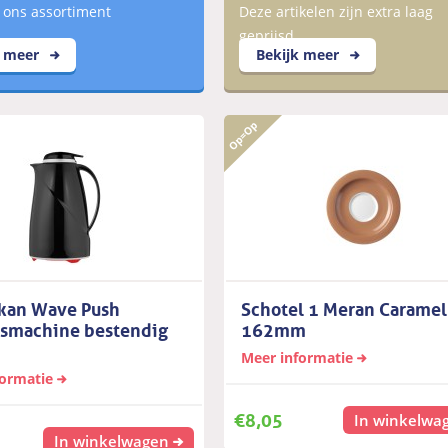
 ons assortiment
Deze artikelen zijn extra laag
geprijsd
k meer
Bekijk meer
rkan Wave Push
Schotel 1 Meran Caramel
smachine bestendig
162mm
Meer informatie
formatie
€
8,05
In winkelwa
In winkelwagen