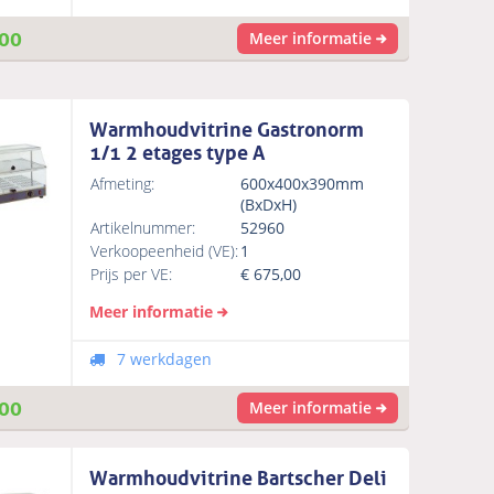
00
Meer informatie
Warmhoudvitrine Gastronorm
1/1 2 etages type A
Afmeting:
600x400x390mm
(BxDxH)
Artikelnummer:
52960
Verkoopeenheid (VE):
1
Prijs per VE:
€
675,00
Meer informatie
7 werkdagen
00
Meer informatie
Warmhoudvitrine Bartscher Deli