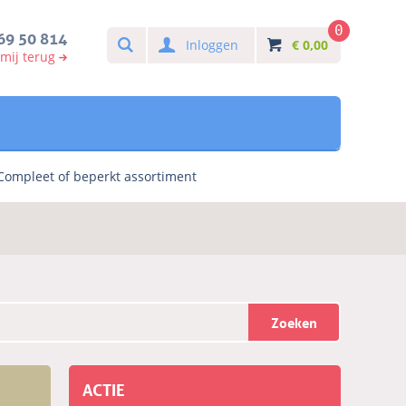
0
Search
69 50 814
Inloggen
€
0,00
 mij terug
Compleet of beperkt assortiment
Zoeken
ACTIE