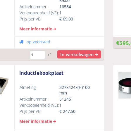
69,00
Artikelnummer:
16584
Verkoopeenheid (VE):
1
Prijs per VE:
€
69,00
Meer informatie
€
395,
op voorraad
In winkelwagen
x1
Inductiekookplaat
Afmeting:
327x424x(H)100
mm
Artikelnummer:
51245
Verkoopeenheid (VE):
1
Prijs per VE:
€
247,50
Meer informatie