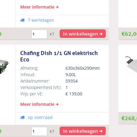
Meer informatie
7 werkdagen
0
€
62,0
In winkelwagen
x1
Chafing Dish 1/1 GN elektrisch
Eco
Afmeting:
630x360x290mm
Inhoud:
9,00L
Artikelnummer:
59354
Verkoopeenheid (VE):
1
Prijs per VE:
€
139,00
Meer informatie
€
268,
op voorraad
0
In winkelwagen
x1