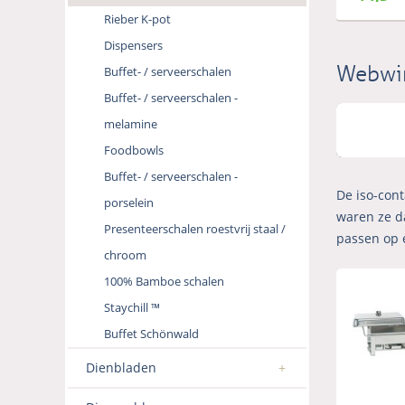
Rieber K-pot
Dispensers
Webwi
Buffet- / serveerschalen
Buffet- / serveerschalen -
melamine
Foodbowls
Buffet- / serveerschalen -
De iso-con
porselein
waren ze da
Presenteerschalen roestvrij staal /
passen op 
chroom
100% Bamboe schalen
Staychill ™
Buffet Schönwald
Dienbladen