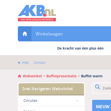
Sla
links
over
Direct
naar
de
Winkelwagen
inhoud
Direct
De kracht van één plus één
naar
het
hoofdmenu
Help
Contact
Webwinkel
Buffetpresentatie
Buffet warm
Circulair
NIEUW