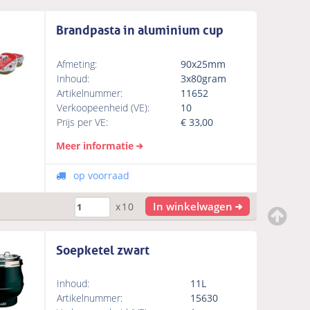
Brandpasta in aluminium cup
Afmeting:
90x25mm
Inhoud:
3x80gram
Artikelnummer:
11652
Verkoopeenheid (VE):
10
Prijs per VE:
€
33,00
Meer informatie
op voorraad
In winkelwagen
x10
Soepketel zwart
Inhoud:
11L
Artikelnummer:
15630