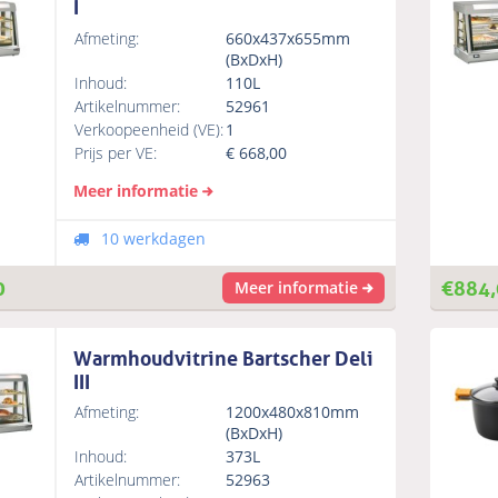
I
Afmeting:
660x437x655mm
(BxDxH)
Inhoud:
110L
Artikelnummer:
52961
Verkoopeenheid (VE):
1
Prijs per VE:
€
668,00
Meer informatie
10 werkdagen
0
€
884,
Meer informatie
Warmhoudvitrine Bartscher Deli
III
Afmeting:
1200x480x810mm
(BxDxH)
Inhoud:
373L
Artikelnummer:
52963