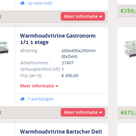
op voorraad
€
789,
0
Meer informatie
Warmhoudvitrine Gastronorm
1/1 1 etage
Afmeting:
600x400x290mm
(BxDxH)
Artikelnummer:
27407
Verkoopeenheid (VE):
1
Prijs per VE:
€
496,00
Meer informatie
7 werkdagen
0
€
675,
Meer informatie
Warmhoudvitrine Bartscher Deli