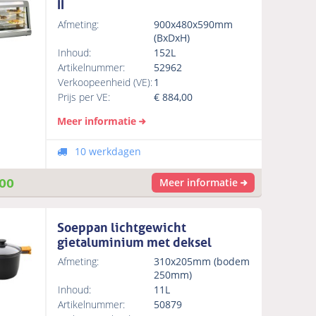
II
Afmeting:
900x480x590mm
(BxDxH)
Inhoud:
152L
Artikelnummer:
52962
Verkoopeenheid (VE):
1
Prijs per VE:
€
884,00
Meer informatie
10 werkdagen
00
Meer informatie
Soeppan lichtgewicht
gietaluminium met deksel
Afmeting:
310x205mm (bodem
250mm)
Inhoud:
11L
Artikelnummer:
50879