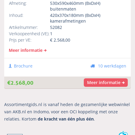
Afmeting:
530x590x460mm (BxDxH)
buitenmaten
Inhoud:
420x370x180mm (BxDxH)
kamerafmetingen
Artikelnummer:
52082
Verkoopeenheid (VE):
1
Prijs per VE:
€
2.568,00
Meer informatie
Brochure
10 werkdagen
€
2.568,00
Meer informatie
Assortimentgids.nl is vanaf heden de gezamenlijke webwinkel
van AKB.nl en Indomo, voor een OCI koppeling met onze
relaties. Kortom
de kracht van één plus één
.