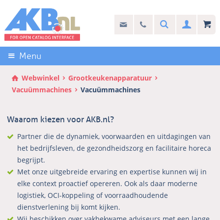
Sla
links
Search
info@akb.nl
030 69 50 814
Inlogg
over
Stel uw vraag
Direct
naar
Menu
de
inhoud
Webwinkel
Grootkeukenapparatuur
Direct
Vacuümmachines
Vacuümmachines
naar
het
Waarom kiezen voor AKB.nl?
hoofdmenu
Partner die de dynamiek, voorwaarden en uitdagingen van
het bedrijfsleven, de gezondheidszorg en facilitaire horeca
begrijpt.
Met onze uitgebreide ervaring en expertise kunnen wij in
elke context proactief opereren. Ook als daar moderne
logistiek, OCI-koppeling of voorraadhoudende
dienstverlening bij komt kijken.
Wij beschikken over vakbekwame adviseurs met een lange