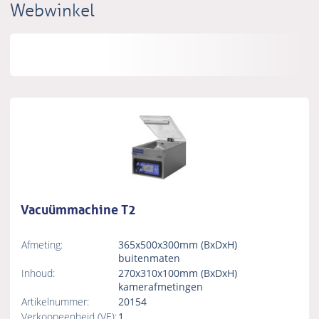
Webwinkel
Vacuümmachine T2
Afmeting:
365x500x300mm (BxDxH)
buitenmaten
Inhoud:
270x310x100mm (BxDxH)
kamerafmetingen
Artikelnummer:
20154
Verkoopeenheid (VE):
1