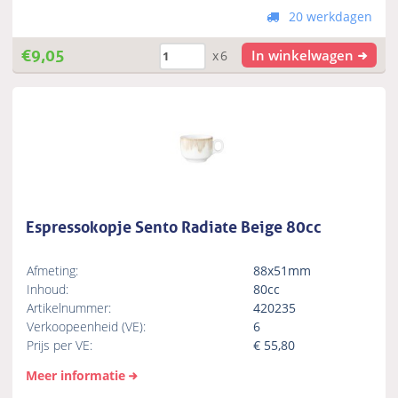
20 werkdagen
€
9,05
In winkelwagen
x6
Espressokopje Sento Radiate Beige 80cc
Afmeting:
88x51mm
Inhoud:
80cc
Artikelnummer:
420235
Verkoopeenheid (VE):
6
Prijs per VE:
€
55,80
Meer informatie