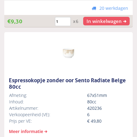
20 werkdagen
€
9,30
In winkelwagen
x6
Espressokopje zonder oor Sento Radiate Beige
80cc
Afmeting:
67x51mm
Inhoud:
80cc
Artikelnummer:
420236
Verkoopeenheid (VE):
6
Prijs per VE:
€
49,80
Meer informatie