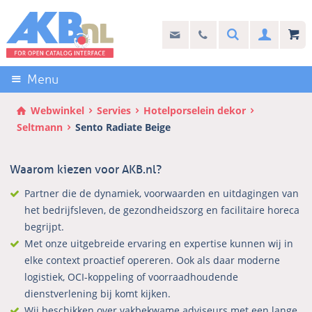
Sla
links
Search
info@akb.nl
030 69 50 814
Inlogg
over
Stel uw vraag
Direct
naar
Menu
de
inhoud
Webwinkel
Servies
Hotelporselein dekor
Direct
Seltmann
Sento Radiate Beige
naar
het
Waarom kiezen voor AKB.nl?
hoofdmenu
Partner die de dynamiek, voorwaarden en uitdagingen van
het bedrijfsleven, de gezondheidszorg en facilitaire horeca
begrijpt.
Met onze uitgebreide ervaring en expertise kunnen wij in
elke context proactief opereren. Ook als daar moderne
logistiek, OCI-koppeling of voorraadhoudende
dienstverlening bij komt kijken.
Wij beschikken over vakbekwame adviseurs met een lange