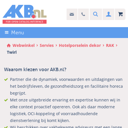
Sla
links
Search
info@akb.nl
030 69 50 814
Inlogg
over
Stel uw vraag
Direct
naar
Menu
de
inhoud
Webwinkel
Servies
Hotelporselein dekor
RAK
Direct
Twirl
naar
het
Waarom kiezen voor AKB.nl?
hoofdmenu
Partner die de dynamiek, voorwaarden en uitdagingen van
het bedrijfsleven, de gezondheidszorg en facilitaire horeca
begrijpt.
Met onze uitgebreide ervaring en expertise kunnen wij in
elke context proactief opereren. Ook als daar moderne
logistiek, OCI-koppeling of voorraadhoudende
dienstverlening bij komt kijken.
Wij beschikken over vakbekwame adviseurs met een lange