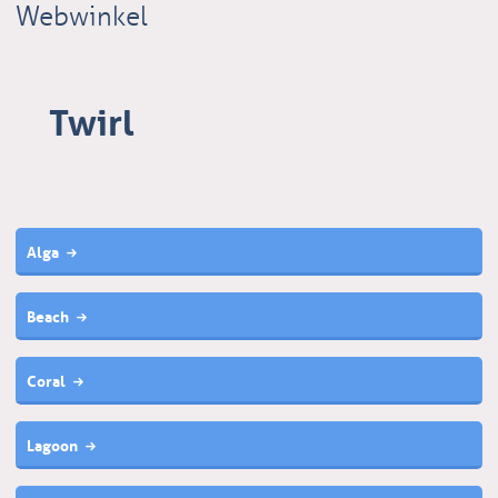
Webwinkel
Twirl
Alga
Beach
Coral
Lagoon