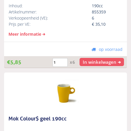
Inhoud:
190cc
Artikelnummer:
855359
Verkoopeenheid (VE):
6
Prijs per VE:
€
35,10
Meer informatie
op voorraad
€
5,85
In winkelwagen
x6
Mok Colour$ geel 190cc