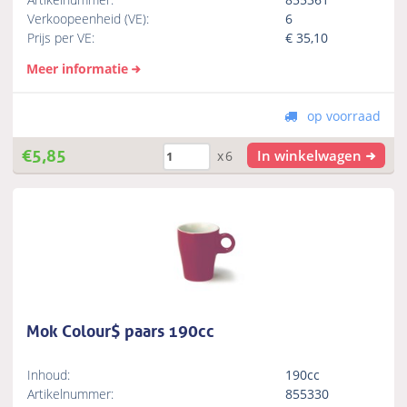
Verkoopeenheid (VE):
6
Prijs per VE:
€
35,10
Meer informatie
op voorraad
€
5,85
In winkelwagen
x6
Mok Colour$ paars 190cc
Inhoud:
190cc
Artikelnummer:
855330