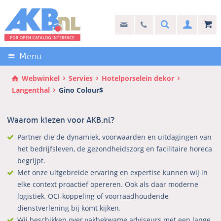
Sla
links
Search
info@akb.nl
030 69 50 814
Inlogg
over
Stel uw vraag
Direct
naar
Menu
de
inhoud
Webwinkel
Servies
Hotelporselein dekor
Direct
Langenthal
Gino Colour$
naar
het
Waarom kiezen voor AKB.nl?
hoofdmenu
Partner die de dynamiek, voorwaarden en uitdagingen van
het bedrijfsleven, de gezondheidszorg en facilitaire horeca
begrijpt.
Met onze uitgebreide ervaring en expertise kunnen wij in
elke context proactief opereren. Ook als daar moderne
logistiek, OCI-koppeling of voorraadhoudende
dienstverlening bij komt kijken.
Wij beschikken over vakbekwame adviseurs met een lange