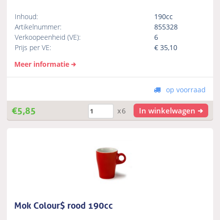
Inhoud:
190cc
Artikelnummer:
855328
Verkoopeenheid (VE):
6
Prijs per VE:
€
35,10
Meer informatie
op voorraad
€
5,85
In winkelwagen
x6
Mok Colour$ rood 190cc