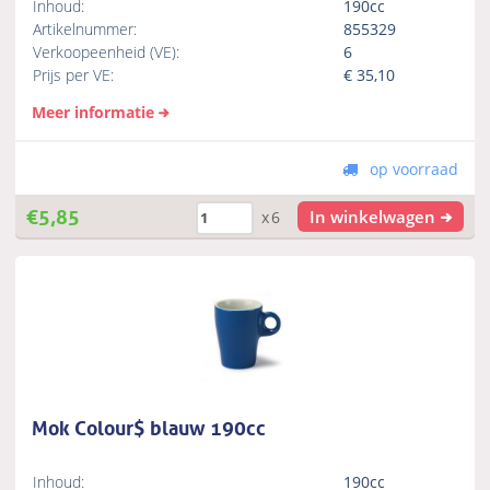
Inhoud:
190cc
Artikelnummer:
855329
Verkoopeenheid (VE):
6
Prijs per VE:
€
35,10
Meer informatie
op voorraad
€
5,85
In winkelwagen
x6
Mok Colour$ blauw 190cc
Inhoud:
190cc