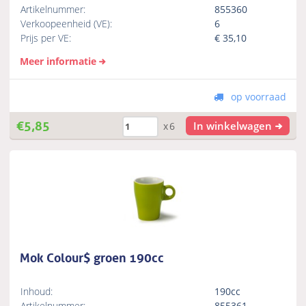
Artikelnummer:
855360
Verkoopeenheid (VE):
6
Prijs per VE:
€
35,10
Meer informatie
op voorraad
€
5,85
In winkelwagen
x6
Mok Colour$ groen 190cc
Inhoud:
190cc
Artikelnummer:
855361