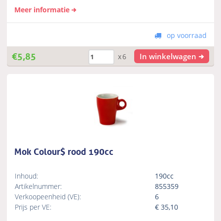
Meer informatie
op voorraad
€
5,85
In winkelwagen
x6
Mok Colour$ rood 190cc
Inhoud:
190cc
Artikelnummer:
855359
Verkoopeenheid (VE):
6
Prijs per VE:
€
35,10