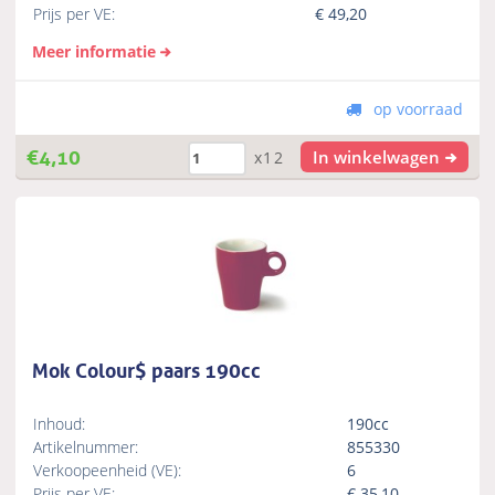
Prijs per VE:
€
49,20
Meer informatie
op voorraad
€
4,10
In winkelwagen
x12
Mok Colour$ paars 190cc
Inhoud:
190cc
Artikelnummer:
855330
Verkoopeenheid (VE):
6
Prijs per VE:
€
35,10