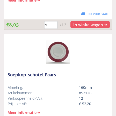
Meer informatie
op voorraad
€
8,05
In winkelwagen
x12
Soepkop-schotel Paars
Afmeting:
160mm
Artikelnummer:
852126
Verkoopeenheid (VE):
12
Prijs per VE:
€
52,20
Meer informatie