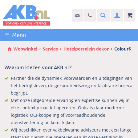
Sla
links
Search
info@akb.nl
030 69 50 814
Inlogg
over
Stel uw vraag
Direct
naar
Menu
de
inhoud
Webwinkel
Servies
Hotelporselein dekor
Colour$
Direct
naar
Waarom kiezen voor AKB.nl?
het
hoofdmenu
Partner die de dynamiek, voorwaarden en uitdagingen van
het bedrijfsleven, de gezondheidszorg en facilitaire horeca
begrijpt.
Met onze uitgebreide ervaring en expertise kunnen wij in
elke context proactief opereren. Ook als daar moderne
logistiek, OCI-koppeling of voorraadhoudende
dienstverlening bij komt kijken.
Wij beschikken over vakbekwame adviseurs met een lange
staat van dienst, die opereren vanuit onze vestiging in