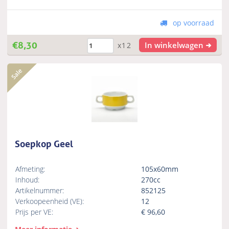
op voorraad
€
8,30
In winkelwagen
x12
Soepkop Geel
Afmeting:
105x60mm
Inhoud:
270cc
Artikelnummer:
852125
Verkoopeenheid (VE):
12
Prijs per VE:
€
96,60