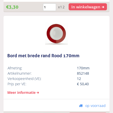
€
3,30
In winkelwagen
x12
Bord met brede rand Rood 170mm
Afmeting:
170mm
Artikelnummer:
852148
Verkoopeenheid (VE):
12
Prijs per VE:
€
50,40
Meer informatie
op voorraad