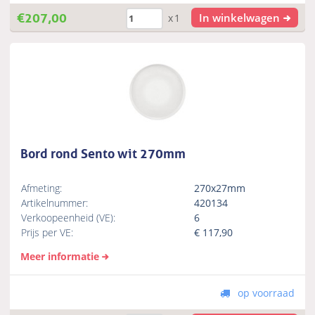
€
207,00
In winkelwagen
x1
Bord rond Sento wit 270mm
Afmeting:
270x27mm
Artikelnummer:
420134
Verkoopeenheid (VE):
6
Prijs per VE:
€
117,90
Meer informatie
op voorraad