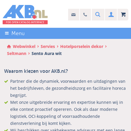
Sla
links
Search
info@akb.nl
030 69 50 814
Inlogg
over
Stel uw vraag
Direct
naar
Menu
de
inhoud
Webwinkel
Servies
Hotelporselein dekor
Direct
Seltmann
Sento Aura wit
naar
het
Waarom kiezen voor AKB.nl?
hoofdmenu
Partner die de dynamiek, voorwaarden en uitdagingen van
het bedrijfsleven, de gezondheidszorg en facilitaire horeca
begrijpt.
Met onze uitgebreide ervaring en expertise kunnen wij in
elke context proactief opereren. Ook als daar moderne
logistiek, OCI-koppeling of voorraadhoudende
dienstverlening bij komt kijken.
Wij beschikken over vakbekwame adviseurs met een lange