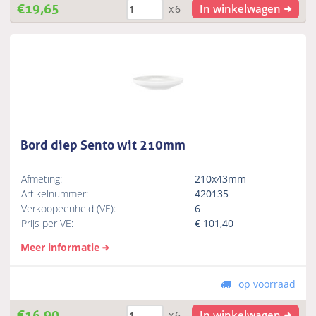
€
19,65
In winkelwagen
x6
Bord diep Sento wit 210mm
Afmeting:
210x43mm
Artikelnummer:
420135
Verkoopeenheid (VE):
6
Prijs per VE:
€
101,40
Meer informatie
op voorraad
€
16,90
In winkelwagen
x6