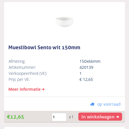
Mueslibowl Sento wit 150mm
Afmeting:
150x66mm
Artikelnummer:
420139
Verkoopeenheid (VE):
1
Prijs per VE:
€
12,65
Meer informatie
op voorraad
€
12,65
In winkelwagen
x1