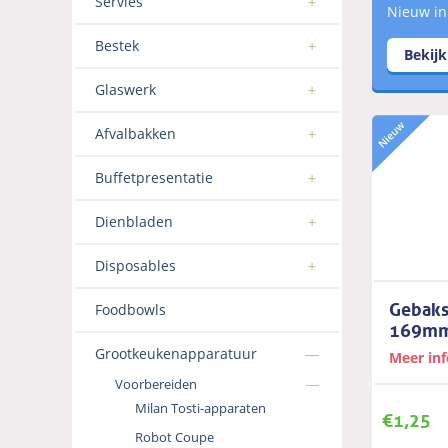
Servies
Nieuw in
Bestek
Bekij
Glaswerk
Afvalbakken
Buffetpresentatie
Dienbladen
Disposables
Gebaks
Foodbowls
169m
Grootkeukenapparatuur
Meer in
Voorbereiden
Milan Tosti-apparaten
€
1,25
Robot Coupe