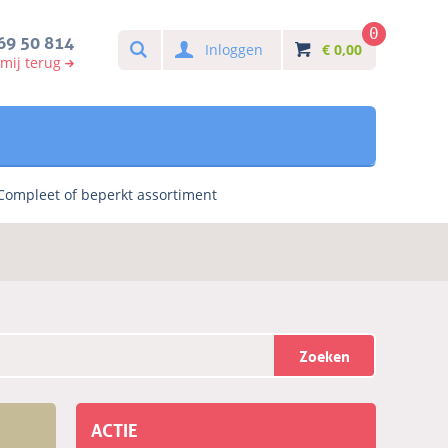
0
Search
69 50 814
Inloggen
€
0,00
 mij terug
Compleet of beperkt assortiment
Zoeken
ACTIE