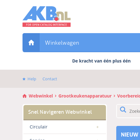
Sla
links
over
Direct
naar
de
Winkelwagen
inhoud
Direct
De kracht van één plus één
naar
het
hoofdmenu
Help
Contact
Webwinkel
Grootkeukenapparatuur
Voorberei
Circulair
NIEUW