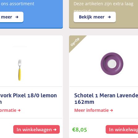
 ons assortiment
Deze artikelen zijn extra laag
geprijsd
k meer
Bekijk meer
vork Pixel 18/0 lemon
Schotel 1 Meran Lavende
m
162mm
formatie
Meer informatie
€
8,05
In winkelwagen
In winkelwa