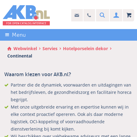
Sla
links
Search
info@akb.nl
030 69 50 814
Inlogg
over
Stel uw vraag
Direct
naar
Menu
de
inhoud
Webwinkel
Servies
Hotelporselein dekor
Direct
Continental
naar
het
Waarom kiezen voor AKB.nl?
hoofdmenu
Partner die de dynamiek, voorwaarden en uitdagingen van
het bedrijfsleven, de gezondheidszorg en facilitaire horeca
begrijpt.
Met onze uitgebreide ervaring en expertise kunnen wij in
elke context proactief opereren. Ook als daar moderne
logistiek, OCI-koppeling of voorraadhoudende
dienstverlening bij komt kijken.
Wij beschikken over vakbekwame adviseurs met een lange