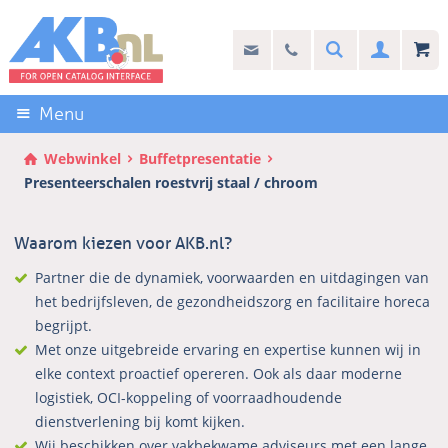
Sla
links
Search
info@akb.nl
030 69 50 814
Inlogg
over
Stel uw vraag
Direct
naar
Menu
de
inhoud
Webwinkel
Buffetpresentatie
Direct
Presenteerschalen roestvrij staal / chroom
naar
het
Waarom kiezen voor AKB.nl?
hoofdmenu
Partner die de dynamiek, voorwaarden en uitdagingen van
het bedrijfsleven, de gezondheidszorg en facilitaire horeca
begrijpt.
Met onze uitgebreide ervaring en expertise kunnen wij in
elke context proactief opereren. Ook als daar moderne
logistiek, OCI-koppeling of voorraadhoudende
dienstverlening bij komt kijken.
Wij beschikken over vakbekwame adviseurs met een lange