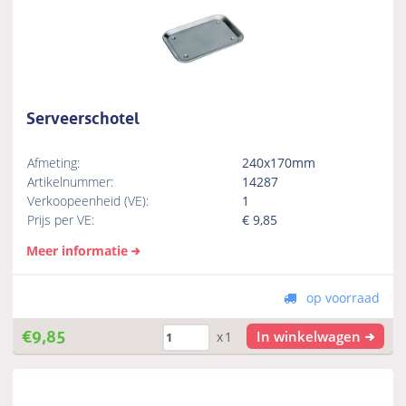
Serveerschotel
Afmeting:
240x170mm
Artikelnummer:
14287
Verkoopeenheid (VE):
1
Prijs per VE:
€
9,85
Meer informatie
op voorraad
€
9,85
In winkelwagen
x1