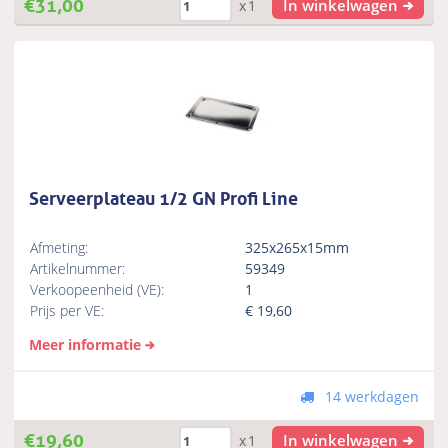
€
31,00
In winkelwagen
x1
Serveerplateau 1/2 GN Profi Line
Afmeting:
325x265x15mm
Artikelnummer:
59349
Verkoopeenheid (VE):
1
Prijs per VE:
€
19,60
Meer informatie
14 werkdagen
€
19,60
In winkelwagen
x1