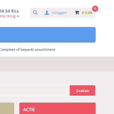
0
Search
69 50 814
Inloggen
€
0,00
 mij terug
Compleet of beperkt assortiment
Zoeken
ACTIE