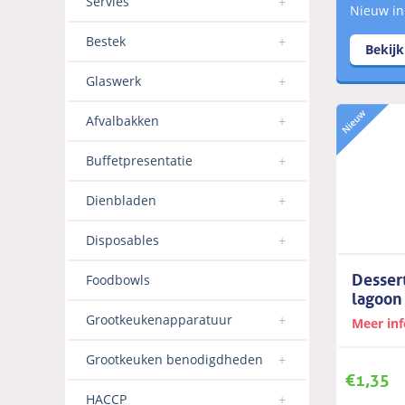
Servies
Nieuw in
Bestek
Bekij
Glaswerk
Afvalbakken
Buffetpresentatie
Dienbladen
Disposables
Desser
Foodbowls
lagoo
Grootkeukenapparatuur
Meer in
Grootkeuken benodigdheden
€
1,35
HACCP