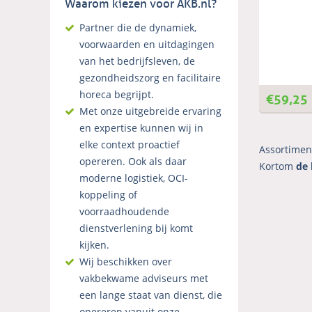
Waarom kiezen voor AKB.nl?
Partner die de dynamiek,
voorwaarden en uitdagingen
van het bedrijfsleven, de
gezondheidszorg en facilitaire
€
59,25
horeca begrijpt.
Met onze uitgebreide ervaring
en expertise kunnen wij in
elke context proactief
Assortimen
opereren. Ook als daar
Kortom
de 
moderne logistiek, OCI-
koppeling of
voorraadhoudende
dienstverlening bij komt
kijken.
Wij beschikken over
vakbekwame adviseurs met
een lange staat van dienst, die
opereren vanuit onze