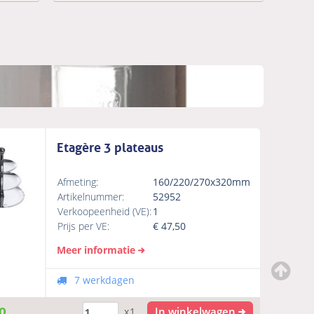
Etagère 3 plateaus
Afmeting:
160/220/270x320mm
Artikelnummer:
52952
Verkoopeenheid (VE):
1
Prijs per VE:
€
47,50
Meer informatie
7 werkdagen
0
In winkelwagen
x1