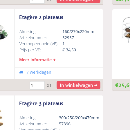
Etagère 2 plateaus
Afmeting:
160/270x220mm
Artikelnummer:
52957
Verkoopeenheid (VE):
1
Prijs per VE:
€
34,50
Meer informatie
7 werkdagen
€
25,6
In winkelwagen
x1
Etagère 3 plateaus
Afmeting:
300/250/200x470mm
Artikelnummer:
57396
Verkoopeenheid (VE):
1