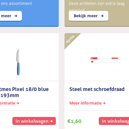
 ons assortiment
Deze artikelen zijn extra laag
geprijsd
k meer
Bekijk meer
tmes Pixel 18/0 blue
Steel met schroefdraad
n 193mm
formatie
Meer informatie
€
1,60
In winkelwagen
In winkelwa