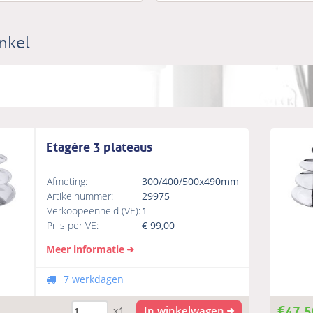
nkel
Etagère 3 plateaus
Afmeting:
300/400/500x490mm
Artikelnummer:
29975
Verkoopeenheid (VE):
1
Prijs per VE:
€
99,00
Meer informatie
7 werkdagen
€
47,5
In winkelwagen
x1