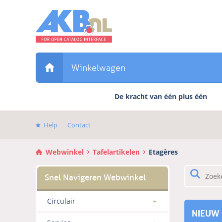
Sla
links
over
Direct
naar
de
Winkelwagen
inhoud
Direct
De kracht van één plus één
naar
het
hoofdmenu
Help
Contact
Webwinkel
Tafelartikelen
Etagères
Circulair
NIEUW