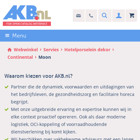
Sla
links
Search
info@akb.nl
030 69 50 814
Inlogg
over
Stel uw vraag
Direct
naar
Menu
de
inhoud
Webwinkel
Servies
Hotelporselein dekor
Direct
Continental
Moon
naar
het
Waarom kiezen voor AKB.nl?
hoofdmenu
Partner die de dynamiek, voorwaarden en uitdagingen van
het bedrijfsleven, de gezondheidszorg en facilitaire horeca
begrijpt.
Met onze uitgebreide ervaring en expertise kunnen wij in
elke context proactief opereren. Ook als daar moderne
logistiek, OCI-koppeling of voorraadhoudende
dienstverlening bij komt kijken.
Wij beschikken over vakbekwame adviseurs met een lange