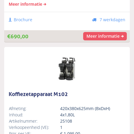
Meer informatie
Brochure
7 werkdagen
€
690,00
Meer informatie
Koffiezetapparaat M102
Afmeting:
420x380x625mm (BxDxH)
Inhoud:
4x1,80L
Artikelnummer:
25108
Verkoopeenheid (VE):
1
Prijs per VE:
€
1.095,00