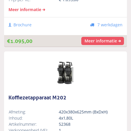
Meer informatie
Brochure
7 werkdagen
€
1.095,00
Meer informatie
Koffiezetapparaat M202
Afmeting:
420x380x625mm (BxDxH)
Inhoud:
4x1,80L
Artikelnummer:
52368
Verkoopeenheid (VE):
1