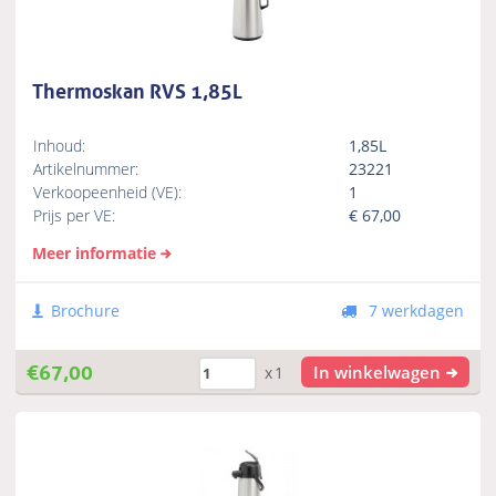
Thermoskan RVS 1,85L
Inhoud:
1,85L
Artikelnummer:
23221
Verkoopeenheid (VE):
1
Prijs per VE:
€
67,00
Meer informatie
Brochure
7 werkdagen
€
67,00
In winkelwagen
x1