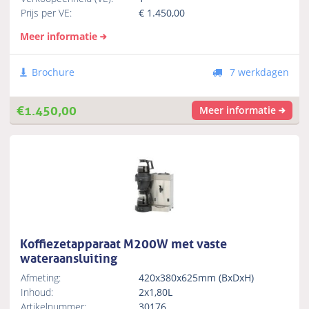
Prijs per VE:
€
1.450,00
Meer informatie
Brochure
7 werkdagen
€
1.450,00
Meer informatie
Koffiezetapparaat M200W met vaste
wateraansluiting
Afmeting:
420x380x625mm (BxDxH)
Inhoud:
2x1,80L
Artikelnummer:
30176