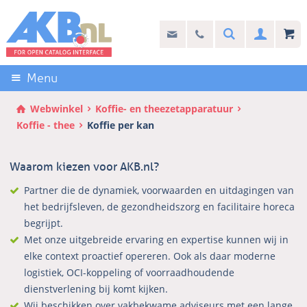
Sla
links
Search
info@akb.nl
030 69 50 814
Inlogg
over
Stel uw vraag
Direct
naar
Menu
de
inhoud
Webwinkel
Koffie- en theezetapparatuur
Direct
Koffie - thee
Koffie per kan
naar
het
Waarom kiezen voor AKB.nl?
hoofdmenu
Partner die de dynamiek, voorwaarden en uitdagingen van
het bedrijfsleven, de gezondheidszorg en facilitaire horeca
begrijpt.
Met onze uitgebreide ervaring en expertise kunnen wij in
elke context proactief opereren. Ook als daar moderne
logistiek, OCI-koppeling of voorraadhoudende
dienstverlening bij komt kijken.
Wij beschikken over vakbekwame adviseurs met een lange