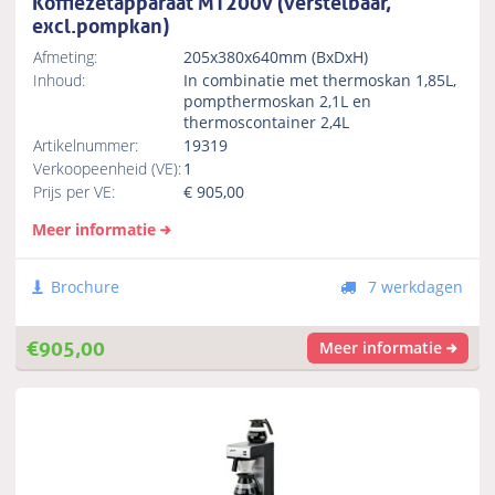
Koffiezetapparaat MT200v (verstelbaar,
excl.pompkan)
Afmeting:
205x380x640mm (BxDxH)
Inhoud:
In combinatie met thermoskan 1,85L,
pompthermoskan 2,1L en
thermoscontainer 2,4L
Artikelnummer:
19319
Verkoopeenheid (VE):
1
Prijs per VE:
€
905,00
Meer informatie
Brochure
7 werkdagen
€
905,00
Meer informatie