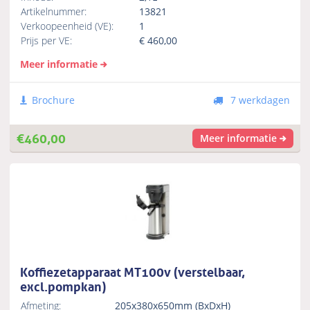
Artikelnummer:
13821
Verkoopeenheid (VE):
1
Prijs per VE:
€
460,00
Meer informatie
Brochure
7 werkdagen
€
460,00
Meer informatie
Koffiezetapparaat MT100v (verstelbaar,
excl.pompkan)
Afmeting:
205x380x650mm (BxDxH)