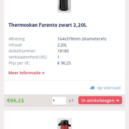
Thermoskan Furento zwart 2,20L
Afmeting:
164x378mm (diameterxh)
Inhoud:
2,20L
Artikelnummer:
18180
Verkoopeenheid (VE):
1
Prijs per VE:
€
96,25
Meer informatie
op voorraad
€
96,25
In winkelwagen
x1