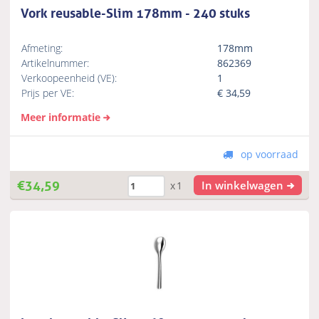
Vork reusable-Slim 178mm - 240 stuks
Afmeting:
178mm
Artikelnummer:
862369
Verkoopeenheid (VE):
1
Prijs per VE:
€
34,59
Meer informatie
op voorraad
€
34,59
In winkelwagen
x1