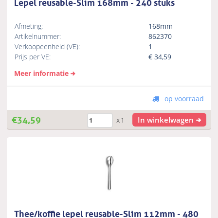
Lepel reusable-Slim 168mm - 240 stuks
Afmeting:
168mm
Artikelnummer:
862370
Verkoopeenheid (VE):
1
Prijs per VE:
€
34,59
Meer informatie
op voorraad
€
34,59
In winkelwagen
x1
Thee/koffie lepel reusable-Slim 112mm - 480