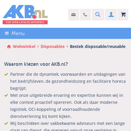
Sla
links
Search
info@akb.nl
030 69 50 814
Inlogg
over
Stel uw vraag
Direct
naar
Menu
de
inhoud
Webwinkel
Disposables
Bestek disposable/reusable
Direct
naar
Waarom kiezen voor AKB.nl?
het
hoofdmenu
Partner die de dynamiek, voorwaarden en uitdagingen van
het bedrijfsleven, de gezondheidszorg en facilitaire horeca
begrijpt.
Met onze uitgebreide ervaring en expertise kunnen wij in
elke context proactief opereren. Ook als daar moderne
logistiek, OCI-koppeling of voorraadhoudende
dienstverlening bij komt kijken.
Wij beschikken over vakbekwame adviseurs met een lange
staat van dienst, die opereren vanuit onze vestiging in