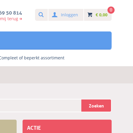
0
Search
69 50 814
Inloggen
€
0,00
 mij terug
Compleet of beperkt assortiment
Zoeken
ACTIE