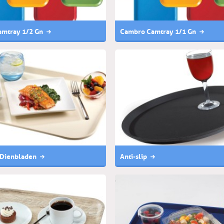
mtray 1/2 Gn
Cambro Camtray 1/1 Gn
 Dienbladen
Anti-slip