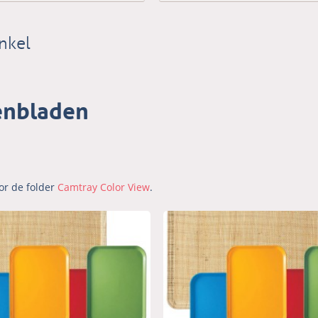
nkel
enbladen
oor de folder
Camtray Color View
.