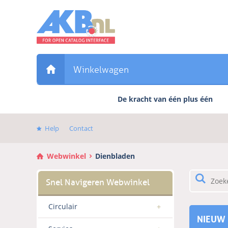
Sla
links
over
Direct
naar
de
Winkelwagen
inhoud
Direct
De kracht van één plus één
naar
het
hoofdmenu
Help
Contact
Webwinkel
Dienbladen
Circulair
NIEUW