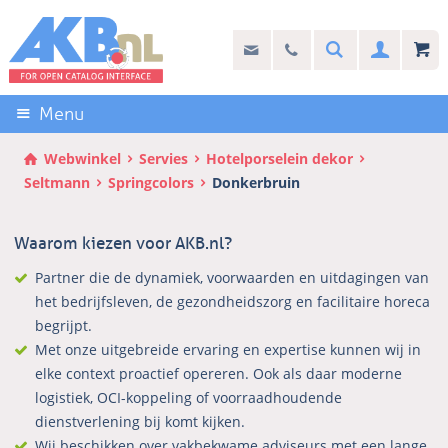
Sla
links
Search
info@akb.nl
030 69 50 814
Inlogg
over
Stel uw vraag
Direct
naar
Menu
de
inhoud
Webwinkel
Servies
Hotelporselein dekor
Direct
Seltmann
Springcolors
Donkerbruin
naar
het
Waarom kiezen voor AKB.nl?
hoofdmenu
Partner die de dynamiek, voorwaarden en uitdagingen van
het bedrijfsleven, de gezondheidszorg en facilitaire horeca
begrijpt.
Met onze uitgebreide ervaring en expertise kunnen wij in
elke context proactief opereren. Ook als daar moderne
logistiek, OCI-koppeling of voorraadhoudende
dienstverlening bij komt kijken.
Wij beschikken over vakbekwame adviseurs met een lange