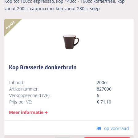
Kop tot 100cc espressso, kop 140cc - 190cc koffie/thee, kop
vanaf 200cc cappuccino, kop vanaf 280cc soep
Kop Brasserie donkerbruin
Inhoud:
200cc
Artikelnummer:
827090
Verkoopeenheid (VE):
6
Prijs per VE:
€
71,10
Meer informatie
op voorraad