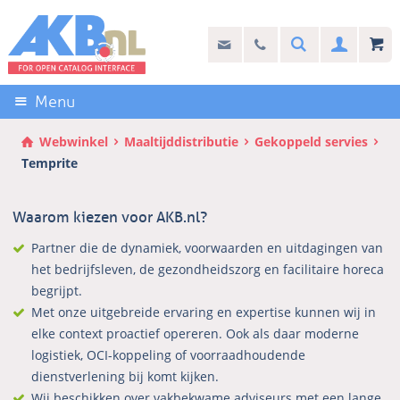
Sla
links
Search
info@akb.nl
030 69 50 814
Inlogg
over
Stel uw vraag
Direct
naar
Menu
de
inhoud
Webwinkel
Maaltijddistributie
Gekoppeld servies
Direct
Temprite
naar
het
Waarom kiezen voor AKB.nl?
hoofdmenu
Partner die de dynamiek, voorwaarden en uitdagingen van
het bedrijfsleven, de gezondheidszorg en facilitaire horeca
begrijpt.
Met onze uitgebreide ervaring en expertise kunnen wij in
elke context proactief opereren. Ook als daar moderne
logistiek, OCI-koppeling of voorraadhoudende
dienstverlening bij komt kijken.
Wij beschikken over vakbekwame adviseurs met een lange