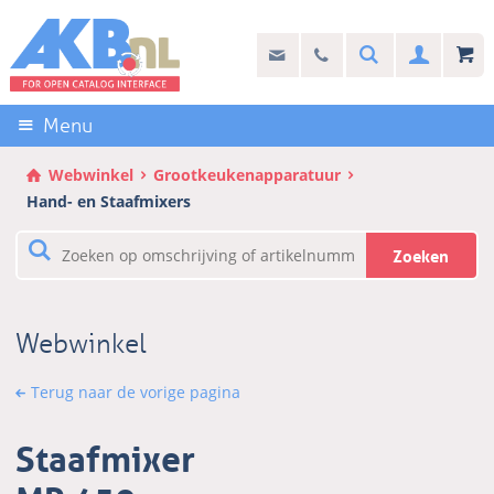
Sla
links
Search
info@akb.nl
030 69 50 814
Inlogg
over
Stel uw vraag
Direct
naar
Menu
de
inhoud
Webwinkel
Grootkeukenapparatuur
Direct
Hand- en Staafmixers
naar
het
Zoeken
hoofdmenu
Webwinkel
Terug naar de vorige pagina
Staafmixer