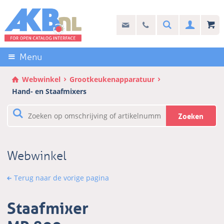
Sla
links
Search
info@akb.nl
030 69 50 814
Inlogg
over
Stel uw vraag
Direct
naar
Menu
de
inhoud
Webwinkel
Grootkeukenapparatuur
Direct
Hand- en Staafmixers
naar
het
Zoeken
hoofdmenu
Webwinkel
Terug naar de vorige pagina
Staafmixer